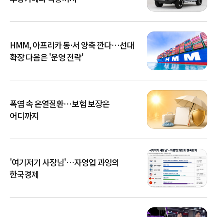
HMM, 아프리카 동·서 양축 깐다…선대
확장 다음은 '운영 전략'
폭염 속 온열질환…보험 보장은
어디까지
'여기저기 사장님'…자영업 과잉의
한국경제