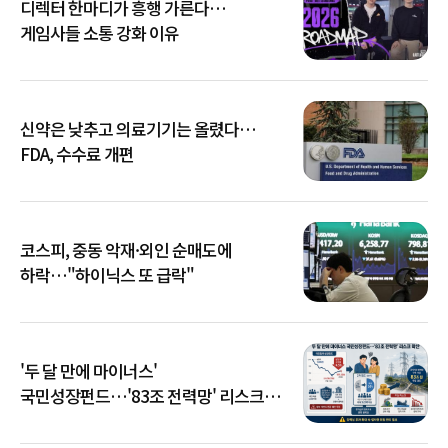
디렉터 한마디가 흥행 가른다…
게임사들 소통 강화 이유
신약은 낮추고 의료기기는 올렸다…
FDA, 수수료 개편
코스피, 중동 악재·외인 순매도에
하락…"하이닉스 또 급락"
'두 달 만에 마이너스'
국민성장펀드…'83조 전력망' 리스크
확산