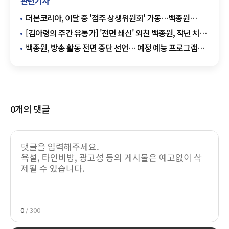
관련기사
더본코리아, 이달 중 '점주 상생위원회' 가동…백종원
사재출연 검토
[김아령의 주간 유통가] '전면 쇄신' 외친 백종원, 작년 치킨
1위 bhc
백종원, 방송 활동 전면 중단 선언… 예정 예능 프로그램
'빨간불'
0
개의 댓글
0
/ 300