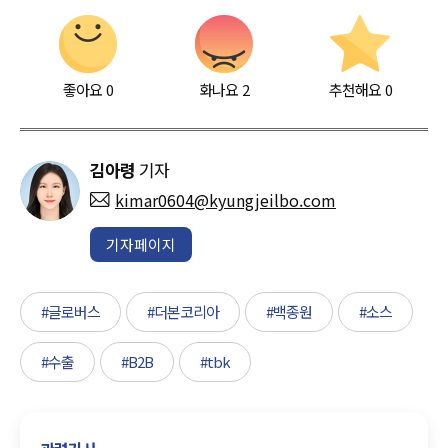
좋아요
0
화나요
2
추천해요
0
김아령
기자
kimar0604@kyungjeilbo.com
기자페이지
#글로버스
#더본코리아
#백종원
#소스
#수출
#B2B
#tbk