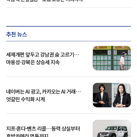
추천 뉴스
세제개편 앞두고 강남권 숨 고르기…
마용성·강북은 상승세 지속
네이버는 AI 광고, 카카오는 AI 거래…
엇갈린 수익화 시계
지프·혼다·벤츠 리콜…동력 상실부터
후방카메라 먹통까지