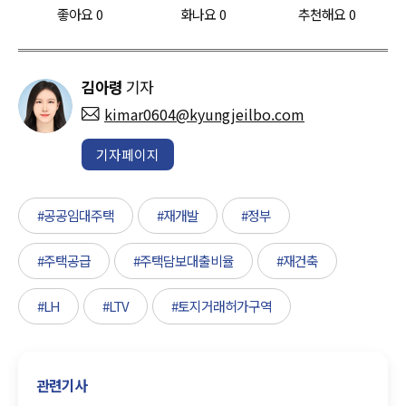
좋아요
0
화나요
0
추천해요
0
김아령
기자
kimar0604@kyungjeilbo.com
기자페이지
#공공임대주택
#재개발
#정부
#주택공급
#주택담보대출비율
#재건축
#LH
#LTV
#토지거래허가구역
관련기사