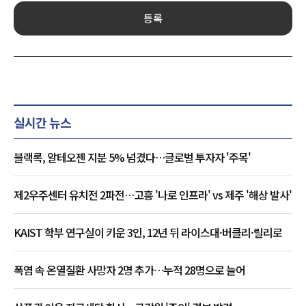
등록
실시간 뉴스
블랙록, 알테오젠 지분 5% 넘겼다…글로벌 투자자 '주목'
제2우주센터 유치전 2파전…고흥 '나로 인프라' vs 제주 '해상 발사'
KAIST 학부 연구실이 키운 3인, 12년 뒤 라이스대·버클리·릴리로
폭염 속 온열질환 사망자 2명 추가…누적 28명으로 늘어