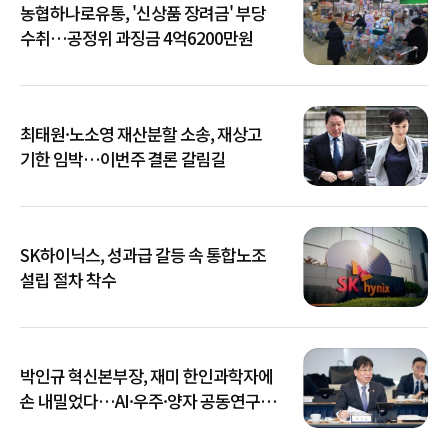
농협하나로유통, '신상품 장려금' 부당
수취…공정위 과징금 4억6200만원
최태원·노소영 재산분할 소송, 재상고
기한 임박…이번주 결론 갈림길
SK하이닉스, 성과급 갈등 속 통합노조
설립 절차 착수
박인규 혁신본부장, 재미 한인과학자에
손 내밀었다…AI·우주·양자 공동연구
확대