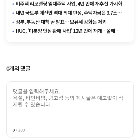
비주택 리모델링 임대주택 사업, 4년 만에 재추진 가시화
내년 국토부 예산안 역대 최대 편성, 주택자금은 3.7조
줄였다
정부, 부동산 대책 곧 발표… 보유세 강화는 제외
HUG, '미분양 안심 환매 사업' 12년 만에 재개…올해
3000가구 등 총 1만가구 매입
0
개의 댓글
0
/ 300