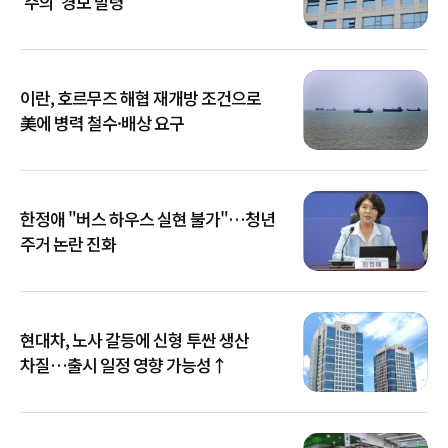
'주의' 경보 발령
이란, 호르무즈 해협 재개방 조건으로
美에 병력 철수·배상 요구
한정애 "버스 하우스 실현 불가"…청년
주거 논란 진화
현대차, 노사 갈등에 신형 투싼 생산
차질…출시 일정 영향 가능성↑