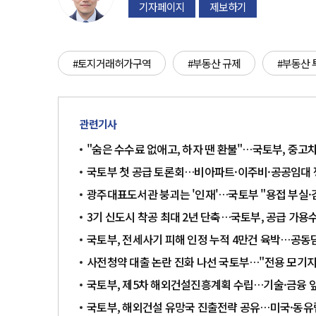
기자페이지
제보하기
#토지거래허가구역
#부동산 규제
#부동산 
관련기사
"숨은 수수료 없애고, 하자 땐 환불"…국토부, 중고
국토부 첫 공급 토론회…비아파트·이주비·공공임대
광주대표도서관 붕괴는 '인재'…국토부 "용접 부실·
3기 신도시 착공 최대 2년 단축…국토부, 공급 가용
국토부, 전세사기 피해 인정 누적 4만건 육박…공동
사전청약 대출 논란 진화 나선 국토부…"전용 모기지
국토부, 제5차 해외건설진흥계획 수립…기술·금융 
국토부, 해외건설 유망국 진출전략 공유…미국·동유