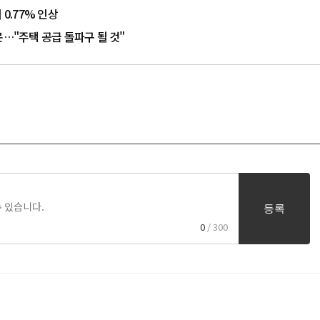
.77% 인상
문…"주택 공급 돌파구 될 것"
등록
0
/ 300