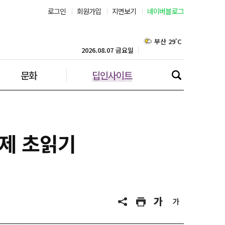
로그인
회원가입
지면보기
네이버블로그
부산 29˚C
대구 30˚C
2026.08.07 금요일
문화
딥인사이트
인천 29˚C
광주 30˚C
대전 30˚C
제 초읽기
울산 29˚C
강릉 29˚C
제주 29˚C