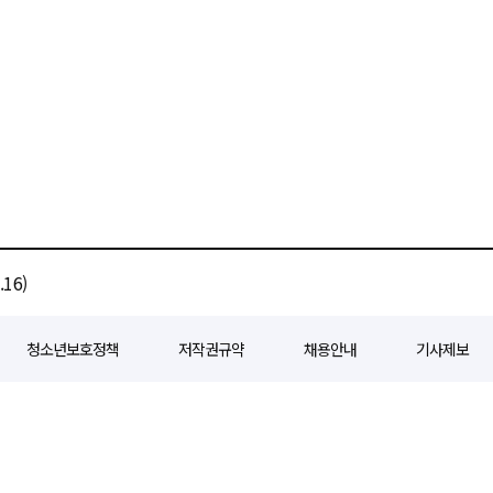
16)
청소년보호정책
저작권규약
채용안내
기사제보
80
등록일자 : 2018년 07월 04일
제호 : e경제일보
발행인: 회장/곽영길
편
3 삼공빌딩 11층
발행 : 2018년 07월 04일
청소년보호책임자 : 선재관
전화 : 0