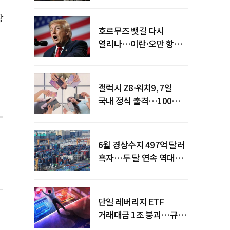
탈환
장
호르무즈 뱃길 다시
열리나…이란·오만 항로
합의
갤럭시 Z8·워치9, 7일
국내 정식 출격…100개국
순차 출시
6월 경상수지 497억 달러
흑자…두 달 연속 역대
최대
단일 레버리지 ETF
거래대금 1조 붕괴…규제
직격탄