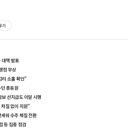
투기
차 대책 발표
 쟁점 부상
감리 소홀 확인"
수단 총동원
담보 선지급도 이달 시행
 차질 없이 지원"
앞세워 수주 체질 전환
럽 등 집중 점검