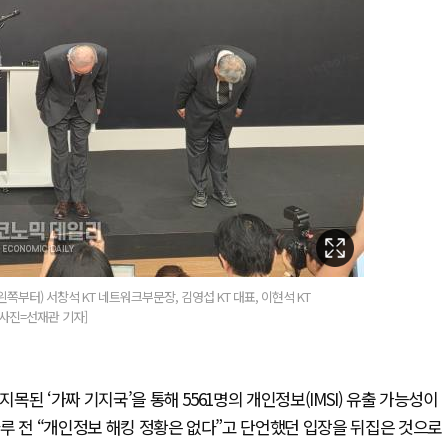
왼쪽부터) 서창석 KT 네트워크부문장, 김영섭 KT 대표, 이현석 KT
사진=선재관 기자]
목된 ‘가짜 기지국’을 통해 5561명의 개인정보(IMSI) 유출 가능성이
루 전 “개인정보 해킹 정황은 없다”고 단언했던 입장을 뒤집은 것으로