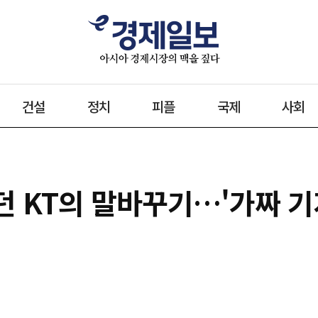
건설
정치
피플
국제
사회
던 KT의 말바꾸기…'가짜 기