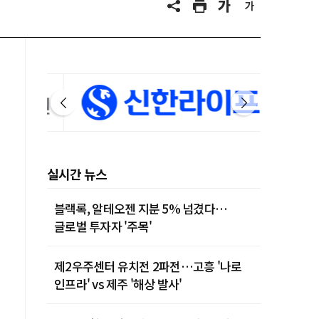
실시간 뉴스
블랙록, 알테오젠 지분 5% 넘겼다…
글로벌 투자자 '주목'
제2우주센터 유치전 2파전…고흥 '나로
인프라' vs 제주 '해상 발사'