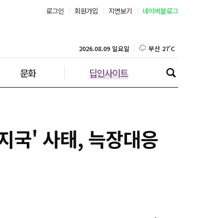
로그인
회원가입
지면보기
네이버블로그
부산 27˚C
대구 26˚C
2026.08.09 일요일
문화
딥인사이트
인천 27˚C
광주 27˚C
대전 25˚C
지국' 사태, 늑장대응
울산 25˚C
강릉 23˚C
제주 27˚C