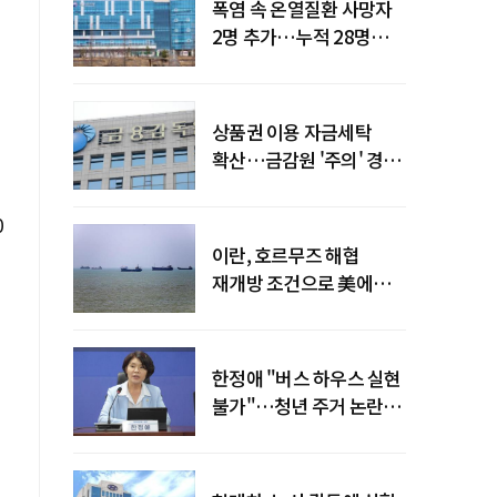
폭염 속 온열질환 사망자
2명 추가…누적 28명으로
늘어
상품권 이용 자금세탁
확산…금감원 '주의' 경보
발령
0
이란, 호르무즈 해협
재개방 조건으로 美에
병력 철수·배상 요구
한정애 "버스 하우스 실현
불가"…청년 주거 논란
진화