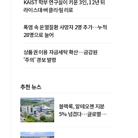
KAIST 학부 연구실이 키운 3인, 12년 뒤
라이스대·버클리·릴리로
폭염 속 온열질환 사망자 2명 추가…누적
28명으로 늘어
상품권 이용 자금세탁 확산…금감원
'주의' 경보 발령
추천 뉴스
블랙록, 알테오젠 지분
5% 넘겼다…글로벌
투자자 '주목'