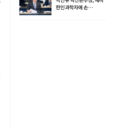
아
한인과학자에 손
내밀었다…AI·우주·양자
공동연구 확대
로