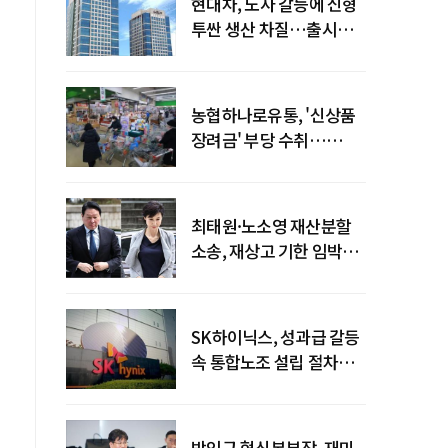
현대차, 노사 갈등에 신형
투싼 생산 차질…출시
일정 영향 가능성↑
농협하나로유통, '신상품
장려금' 부당 수취…
공정위 과징금
4억6200만원
최태원·노소영 재산분할
소송, 재상고 기한 임박…
이번주 결론 갈림길
SK하이닉스, 성과급 갈등
속 통합노조 설립 절차
착수
박인규 혁신본부장, 재미