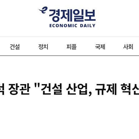
건설
정치
피플
국제
사회
덕 장관 "건설 산업, 규제 