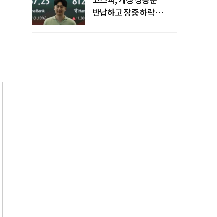
반납하고 장중 하락
전환…중동 리스크·美
경계감