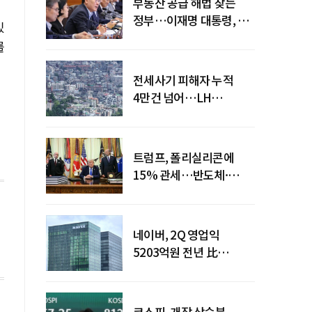
부동산 공급 해법 찾는
정부…이재명 대통령, 2차
있
점검회의 주재
를
전세사기 피해자 누적
4만건 넘어…LH
피해주택 매입도 1만호
돌파
트럼프, 폴리실리콘에
15% 관세…반도체·
태양광 공급망 재편 신호
네이버, 2Q 영업익
5203억원 전년 比
0.2%↓…영업익
주춤에도 성장동력 키운다
코스피, 개장 상승분