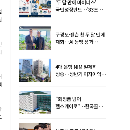
'두 달 만에 마이너스'
국민성장펀드…'83조
설
전력망' 리스크 확산
필
구광모·젠슨 황 두 달 만에
재회…AI 동맹 성과
신
가시화될까
의
4대 은행 NIM 일제히
상승…상반기 이자이익
위
19조 육박
책
"화장품 넘어
헬스케어로"…한국콜마,
화
제약·바이오 축으로 몸집
도
키운다