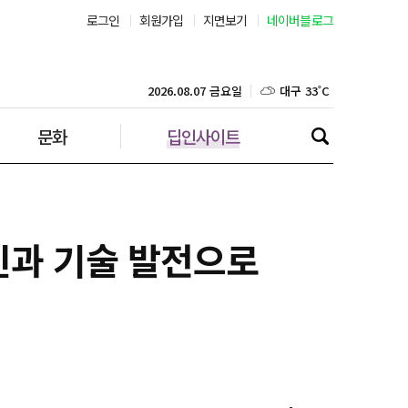
로그인
회원가입
지면보기
네이버블로그
부산 30˚C
대구 33˚C
2026.08.07 금요일
문화
딥인사이트
인천 32˚C
광주 32˚C
대전 34˚C
혁신과 기술 발전으로
울산 30˚C
강릉 30˚C
제주 30˚C