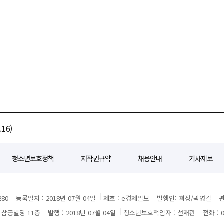
16)
청소년보호정책
저작권규약
채용안내
기사제보
80
등록일자 : 2018년 07월 04일
제호 : e경제일보
발행인: 회장/곽영길
편
3 삼공빌딩 11층
발행 : 2018년 07월 04일
청소년보호책임자 : 선재관
전화 : 0