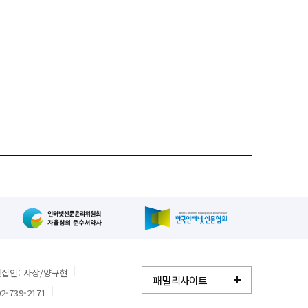
집인: 사장/양규현
패밀리사이트
2-739-2171