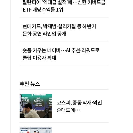
팔란티어 '역대급 실적'에…신한 커버드콜
ETF 배당수익률 1위
현대카드, 박재범·실리카겔 등 하반기
문화 공연 라인업 공개
숏폼 키우는 네이버…AI 추천·리워드로
클립 이용자 확대
추천 뉴스
코스피, 중동 악재·외인
순매도에
하락…"하이닉스 또
급락"