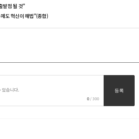
출발점 될 것"
술·제도 혁신이 해법"(종합)
등록
0
/ 300