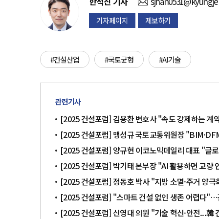
한석진
기자
sjhan0531@kyungje
기자페이지
제보하기
#건설산업
#국토균형
#AI기술
관련기사
[2025 건설포럼] 김용환 변호사 "속도 강제하는 계
[2025 건설포럼] 맹성규 국토교통위원장 "BIM·D
[2025 건설포럼] 양규현 이코노믹데일리 대표 "글로
[2025 건설포럼] 박기태 본부장 "AI 활용하면 교량 
[2025 건설포럼] 정동호 박사 "지방 소멸·주거 양
[2025 건설포럼] "스마트 건설 없인 생존 어렵다"…
[2025 건설포럼] 신영대 의원 "기술 혁신·안전...