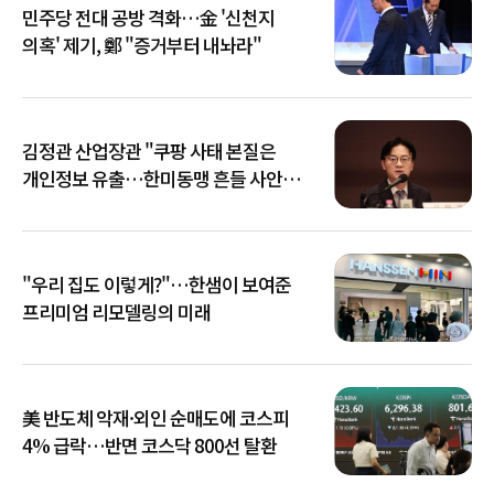
민주당 전대 공방 격화…金 '신천지
의혹' 제기, 鄭 "증거부터 내놔라"
김정관 산업장관 "쿠팡 사태 본질은
개인정보 유출…한미동맹 흔들 사안
아냐"
"우리 집도 이렇게?"…한샘이 보여준
프리미엄 리모델링의 미래
美 반도체 악재·외인 순매도에 코스피
4% 급락…반면 코스닥 800선 탈환