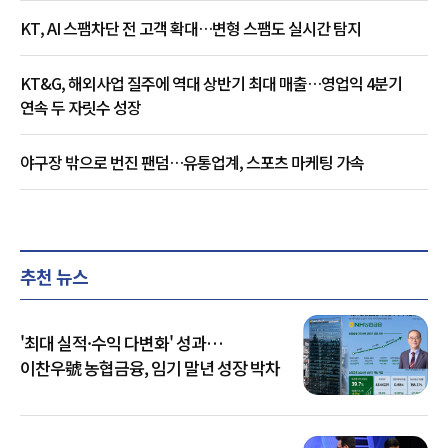
KT, AI 스팸차단 전 고객 확대…변형 스팸도 실시간 탐지
KT&G, 해외사업 질주에 역대 상반기 최대 매출…영업익 4분기
연속 두 자릿수 성장
야구장 밖으로 번진 팬덤…유통업계, 스포츠 마케팅 가속
추천 뉴스
'최대 실적·수익 다변화' 성과…
이찬우號 농협금융, 임기 말년 성장 박차