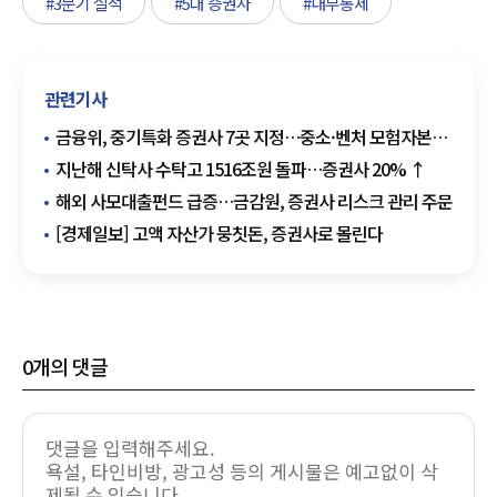
#3분기 실적
#5대 증권사
#내부통제
관련기사
금융위, 중기특화 증권사 7곳 지정…중소·벤처 모험자본
집중 공급
지난해 신탁사 수탁고 1516조원 돌파…증권사 20% ↑
해외 사모대출펀드 급증…금감원, 증권사 리스크 관리 주문
[경제일보] 고액 자산가 뭉칫돈, 증권사로 몰린다
0
개의 댓글