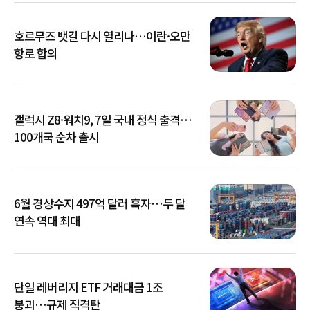
호르무즈 뱃길 다시 열리나…이란·오만
항로 합의
갤럭시 Z8·워치9, 7일 국내 정식 출격…
100개국 순차 출시
6월 경상수지 497억 달러 흑자…두 달
연속 역대 최대
단일 레버리지 ETF 거래대금 1조
붕괴…규제 직격탄