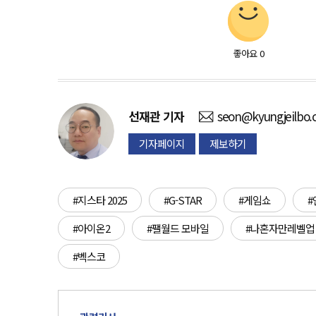
좋아요
0
선재관
기자
seon@kyungjeilbo
기자페이지
제보하기
#지스타 2025
#G-STAR
#게임쇼
#
#아이온2
#팰월드 모바일
#나혼자만레벨업
#벡스코