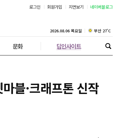
로그인
회원가입
지면보기
네이버블로그
부산 27˚C
대구 24˚C
2026.08.06 목요일
문화
딥인사이트
인천 28˚C
광주 26˚C
대전 26˚C
·넷마블·크래프톤 신작
울산 24˚C
강릉 24˚C
제주 28˚C