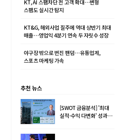
KT, AI 스팸차단 전 고객 확대…변형
스팸도 실시간 탐지
KT&G, 해외사업 질주에 역대 상반기 최대
매출…영업익 4분기 연속 두 자릿수 성장
야구장 밖으로 번진 팬덤…유통업계,
스포츠 마케팅 가속
추천 뉴스
[SWOT 금융분석] '최대
실적·수익 다변화' 성과…
이찬우號 농협금융, 임기
블
말년 성장 박차