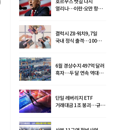
호르무즈 뱃길 다시
를
열리나…이란·오만 항로
에
합의
갤럭시 Z8·워치9, 7일
국내 정식 출격…100개국
순차 출시
6월 경상수지 497억 달러
흑자…두 달 연속 역대
최대
단일 레버리지 ETF
거래대금 1조 붕괴…규제
직격탄
산본 11구역 정비사업