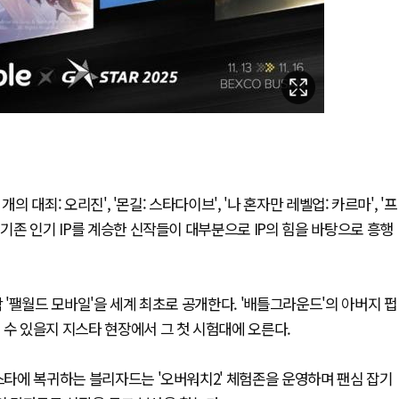
개의 대죄: 오리진', '몬길: 스타다이브', '나 혼자만 레벨업: 카르마', '프
 기존 인기 IP를 계승한 신작들이 대부분으로 IP의 힘을 바탕으로 흥행
작 '팰월드 모바일'을 세계 최초로 공개한다. '배틀그라운드'의 아버지 펍
 수 있을지 지스타 현장에서 그 첫 시험대에 오른다.
지스타에 복귀하는 블리자드는 '오버워치2' 체험존을 운영하며 팬심 잡기