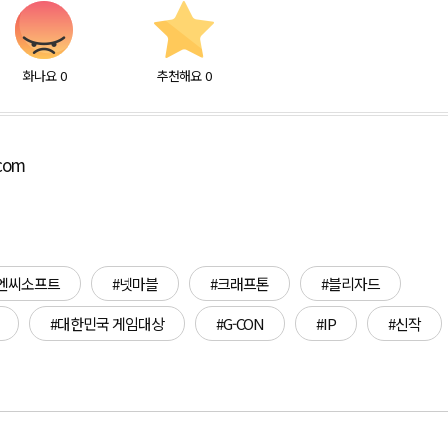
화나요
0
추천해요
0
.com
엔씨소프트
#넷마블
#크래프톤
#블리자드
#대한민국 게임대상
#G-CON
#IP
#신작