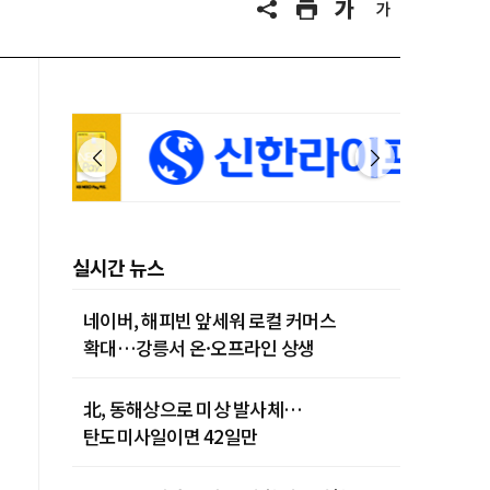
실시간 뉴스
네이버, 해피빈 앞세워 로컬 커머스
확대…강릉서 온·오프라인 상생
北, 동해상으로 미상 발사체…
탄도미사일이면 42일만