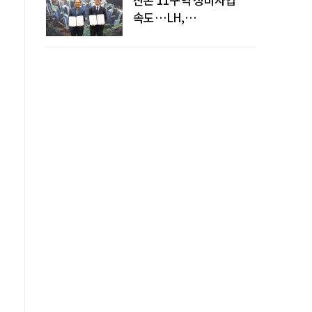
속도…LH,
주민대표회의와
사업시행약정 체결