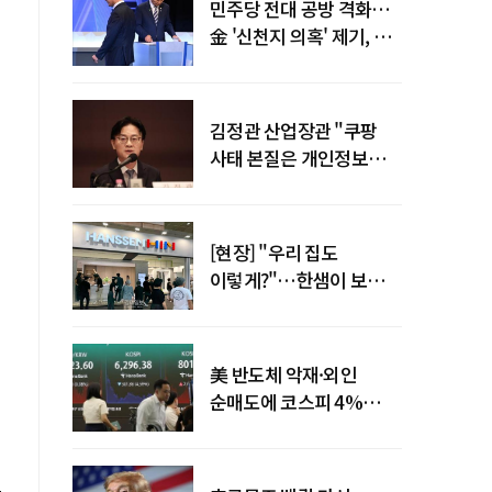
민주당 전대 공방 격화…
金 '신천지 의혹' 제기, 鄭
"증거부터 내놔라"
김정관 산업장관 "쿠팡
사태 본질은 개인정보
유출…한미동맹 흔들
사안 아냐"
[현장] "우리 집도
이렇게?"…한샘이 보여준
프리미엄 리모델링의 미래
美 반도체 악재·외인
순매도에 코스피 4%
급락…반면 코스닥 800선
탈환