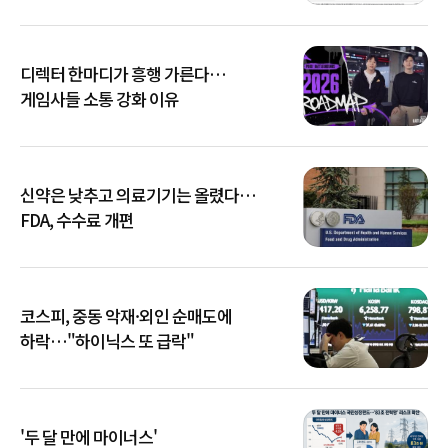
디렉터 한마디가 흥행 가른다…
게임사들 소통 강화 이유
신약은 낮추고 의료기기는 올렸다…
FDA, 수수료 개편
코스피, 중동 악재·외인 순매도에
하락…"하이닉스 또 급락"
'두 달 만에 마이너스'