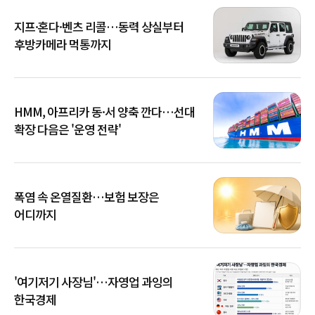
지프·혼다·벤츠 리콜…동력 상실부터
후방카메라 먹통까지
HMM, 아프리카 동·서 양축 깐다…선대
확장 다음은 '운영 전략'
폭염 속 온열질환…보험 보장은
어디까지
'여기저기 사장님'…자영업 과잉의
한국경제