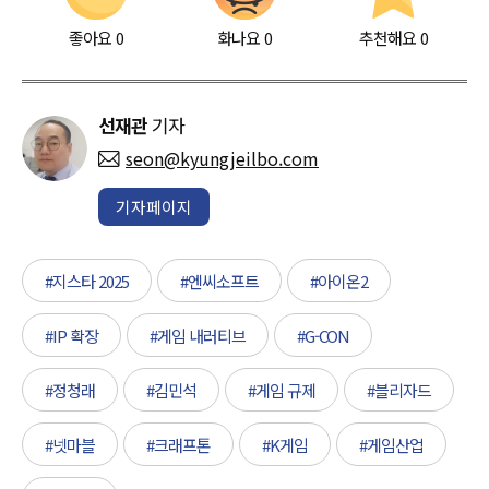
좋아요
0
화나요
0
추천해요
0
선재관
기자
seon@kyungjeilbo.com
기자페이지
#지스타 2025
#엔씨소프트
#아이온2
#IP 확장
#게임 내러티브
#G-CON
#정청래
#김민석
#게임 규제
#블리자드
#넷마블
#크래프톤
#K게임
#게임산업