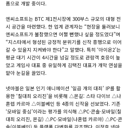
폼으로 개발 중이다.
엔씨소프트는 BTC 제1전시장에 300부스 규모의 대형 전
시 공간을 마련했다. 한 업계 관계자는 “현장을 둘러보니
엔씨소프트가 불참했으면 어쩔 뻔했나 싶을 정도였다”며
“지스타에서 형성된 긍정적 분위기를 신작 흥행으로 이어
갈 수 있을지 지켜봐야 한다”고 말했다. 특히 ‘아이온2’는
평균 대기 시간이 4시간을 넘길 정도로 관람객 호응이 높
았고 게임사 대표 중 유일하게 김택진 대표가 개막 연설을
맡아 눈길을 끌었다.
넷마블은 일본 인기 애니메이션 ‘일곱 개의 대죄’ IP를 활
용한 ‘칠대죄 오리진’을 비롯해 △몬길: 스타 다이브 △나
혼렙 카르마 △이블베인 등 4종의 신작을 선보였다. 기존
‘모바일 중심’이라는 평가를 의식해 △PC·콘솔·모바일(칠
대죄 오리진, 몬길) △PC·모바일(나혼렙 카르마) △PC·콘
솔(이블베인) 등 플랫폼 다변화를 강조했다. 이정호 넷마