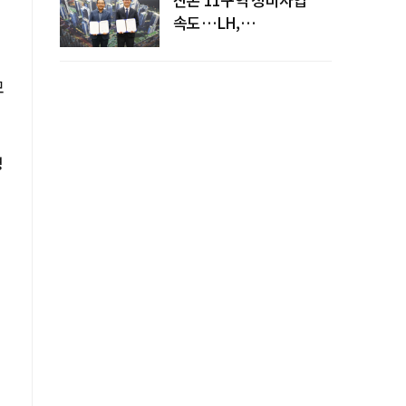
속도…LH,
주민대표회의와
사업시행약정 체결
모
명