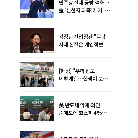
민주당 전대 공방 격화…
金 '신천지 의혹' 제기, 鄭
"증거부터 내놔라"
김정관 산업장관 "쿠팡
사태 본질은 개인정보
유출…한미동맹 흔들
사안 아냐"
[현장] "우리 집도
이렇게?"…한샘이 보여준
프리미엄 리모델링의 미래
美 반도체 악재·외인
순매도에 코스피 4%
급락…반면 코스닥 800선
탈환