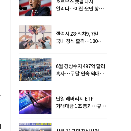
호르무즈 뱃길 다시
열리나…이란·오만 항로
합의
갤럭시 Z8·워치9, 7일
국내 정식 출격…100개국
순차 출시
6월 경상수지 497억 달러
흑자…두 달 연속 역대
최대
오
단일 레버리지 ETF
거래대금 1조 붕괴…규제
직격탄
지
산본 11구역 정비사업