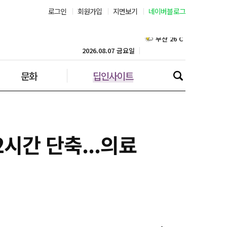
로그인
회원가입
지면보기
네이버블로그
부산 26˚C
대구 23˚C
2026.08.07 금요일
문화
딥인사이트
인천 28˚C
광주 25˚C
대전 25˚C
시간 단축...의료
울산 23˚C
강릉 24˚C
제주 28˚C