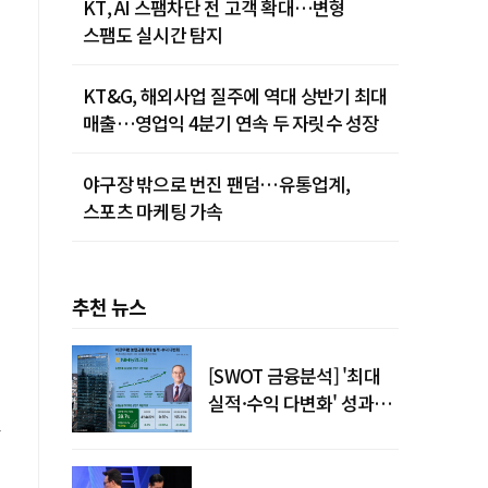
KT, AI 스팸차단 전 고객 확대…변형
스팸도 실시간 탐지
KT&G, 해외사업 질주에 역대 상반기 최대
매출…영업익 4분기 연속 두 자릿수 성장
야구장 밖으로 번진 팬덤…유통업계,
스포츠 마케팅 가속
추천 뉴스
[SWOT 금융분석] '최대
실적·수익 다변화' 성과…
이찬우號 농협금융, 임기
말년 성장 박차