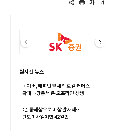
실시간 뉴스
네이버, 해피빈 앞세워 로컬 커머스
확대…강릉서 온·오프라인 상생
北, 동해상으로 미상 발사체…
탄도미사일이면 42일만