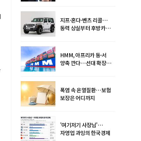
엇갈린 수익화 시계
디
지프·혼다·벤츠 리콜…
동력 상실부터 후방카메라
먹통까지
HMM, 아프리카 동·서
양축 깐다…선대 확장
논
다음은 '운영 전략'
폭염 속 온열질환…보험
보장은 어디까지
'여기저기 사장님'…
자영업 과잉의 한국경제