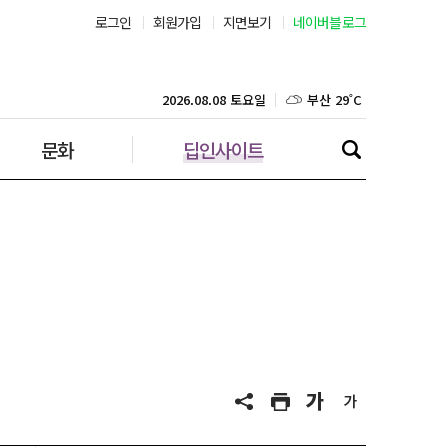
로그인
회원가입
지면보기
네이버블로그
부산 29˚C
대구 29˚C
2026.08.08 토요일
문화
딥인사이트
인천 29˚C
광주 30˚C
대전 30˚C
울산 28˚C
강릉 22˚C
제주 29˚C