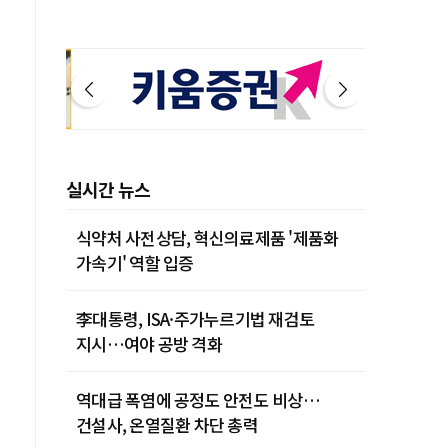
실시간 뉴스
식약처 사전상담, 혁신의료제품 '제품화
가속기' 역할 입증
李대통령, ISA·주가누르기법 재검토
지시…여야 공방 격화
역대급 폭염에 공정도 안전도 비상…
건설사, 온열질환 차단 총력