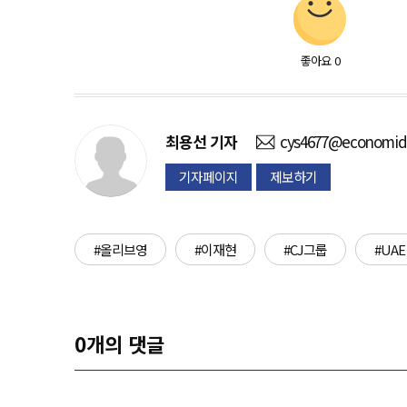
좋아요
0
최용선
기자
cys4677@economida
기자페이지
제보하기
#올리브영
#이재현
#CJ그룹
#UAE
0
개의 댓글