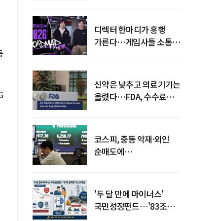
디렉터 한마디가 흥행
가른다…게임사들 소통
등
강화 이유
신약은 낮추고 의료기기는
G
올렸다…FDA, 수수료
개편
코스피, 중동 악재·외인
순매도에
하락…"하이닉스 또
급락"
'두 달 만에 마이너스'
국민성장펀드…'83조
전력망' 리스크 확산