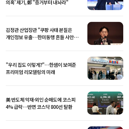
의혹' 제기, 鄭 "증거부터 내놔라"
김정관 산업장관 "쿠팡 사태 본질은
개인정보 유출…한미동맹 흔들 사안
아냐"
"우리 집도 이렇게?"…한샘이 보여준
프리미엄 리모델링의 미래
美 반도체 악재·외인 순매도에 코스피
4% 급락…반면 코스닥 800선 탈환