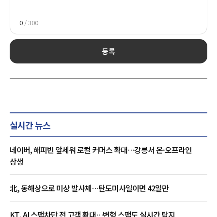
0
/ 300
등록
실시간 뉴스
네이버, 해피빈 앞세워 로컬 커머스 확대…강릉서 온·오프라인
상생
北, 동해상으로 미상 발사체…탄도미사일이면 42일만
KT, AI 스팸차단 전 고객 확대…변형 스팸도 실시간 탐지