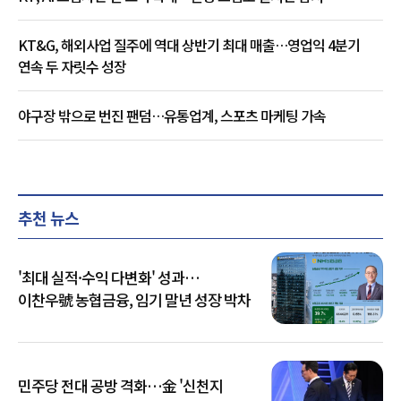
KT&G, 해외사업 질주에 역대 상반기 최대 매출…영업익 4분기
연속 두 자릿수 성장
야구장 밖으로 번진 팬덤…유통업계, 스포츠 마케팅 가속
추천 뉴스
'최대 실적·수익 다변화' 성과…
이찬우號 농협금융, 임기 말년 성장 박차
민주당 전대 공방 격화…金 '신천지