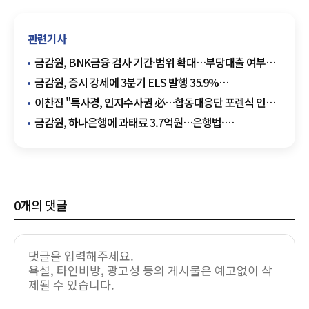
관련기사
금감원, BNK금융 검사 기간·범위 확대…부당대출 여부
점검
금감원, 증시 강세에 3분기 ELS 발행 35.9%
늘어…"변동성 리스크 점검"
이찬진 "특사경, 인지수사권 必…합동대응단 포렌식 인력
확충"
금감원, 하나은행에 과태료 3.7억원…은행법·
전자금융거래법 위반
0
개의 댓글