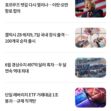
호르무즈 뱃길 다시 열리나…이란·오만
항로 합의
갤럭시 Z8·워치9, 7일 국내 정식 출격…
100개국 순차 출시
6월 경상수지 497억 달러 흑자…두 달
연속 역대 최대
단일 레버리지 ETF 거래대금 1조
붕괴…규제 직격탄