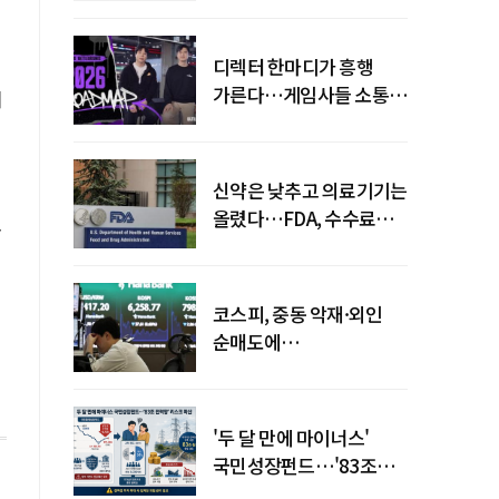
디렉터 한마디가 흥행
가른다…게임사들 소통
시
강화 이유
신약은 낮추고 의료기기는
올렸다…FDA, 수수료
모
개편
름
코스피, 중동 악재·외인
순매도에
하락…"하이닉스 또
급락"
'두 달 만에 마이너스'
국민성장펀드…'83조
전력망' 리스크 확산