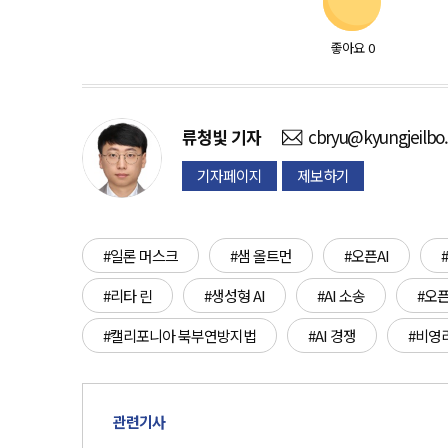
좋아요
0
류청빛
기자
cbryu@kyungjeilbo
기자페이지
제보하기
#일론 머스크
#샘 올트먼
#오픈AI
#
#리타 린
#생성형 AI
#AI 소송
#오픈
#캘리포니아 북부연방지법
#AI 경쟁
#비영
관련기사