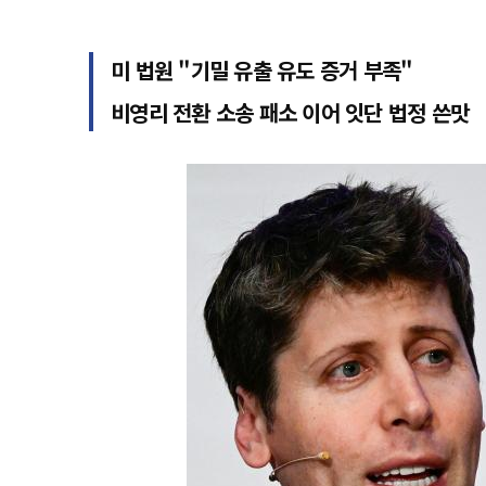
미 법원 "기밀 유출 유도 증거 부족"
비영리 전환 소송 패소 이어 잇단 법정 쓴맛