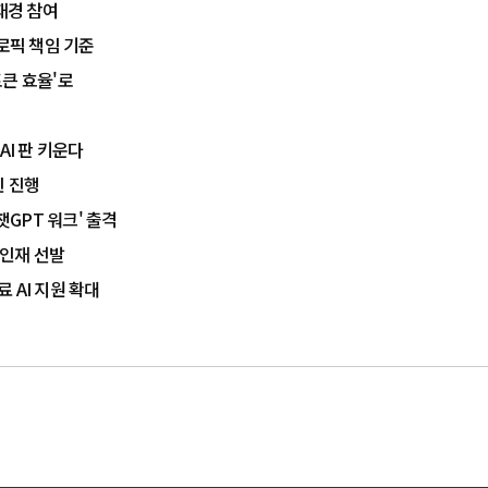
재경 참여
트로픽 책임 기준
'토큰 효율'로
AI 판 키운다
인 진행
챗GPT 워크' 출격
 인재 선발
료 AI 지원 확대