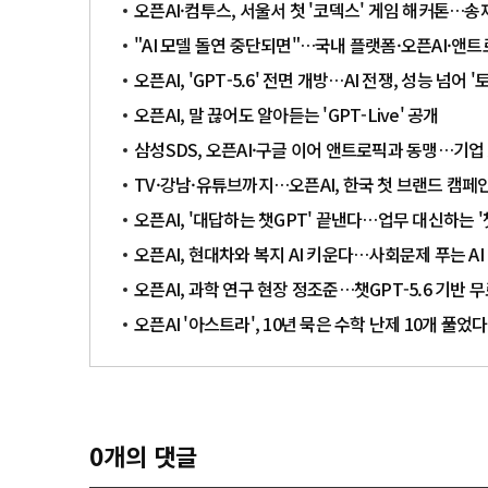
오픈AI·컴투스, 서울서 첫 '코덱스' 게임 해커톤…송
"AI 모델 돌연 중단되면"…국내 플랫폼·오픈AI·앤
오픈AI, 'GPT-5.6' 전면 개방…AI 전쟁, 성능 넘어 
오픈AI, 말 끊어도 알아듣는 'GPT-Live' 공개
삼성SDS, 오픈AI·구글 이어 앤트로픽과 동맹…기업 
TV·강남·유튜브까지…오픈AI, 한국 첫 브랜드 캠페
오픈AI, '대답하는 챗GPT' 끝낸다…업무 대신하는 '
오픈AI, 현대차와 복지 AI 키운다…사회문제 푸는 AI
오픈AI, 과학 연구 현장 정조준…챗GPT-5.6 기반 무
오픈AI '아스트라', 10년 묵은 수학 난제 10개 풀었다
0
개의 댓글