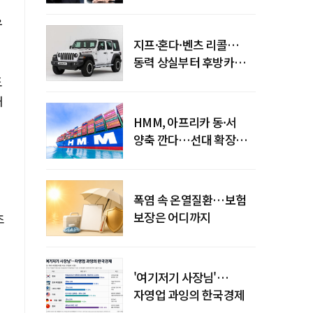
엇갈린 수익화 시계
유
지프·혼다·벤츠 리콜…
동력 상실부터 후방카메라
먹통까지
도
거
HMM, 아프리카 동·서
양축 깐다…선대 확장
다음은 '운영 전략'
폭염 속 온열질환…보험
보장은 어디까지
초
'여기저기 사장님'…
자영업 과잉의 한국경제