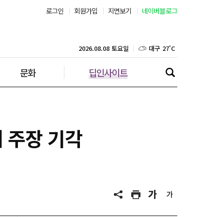
로그인
회원가입
지면보기
네이버블로그
부산 28˚C
대구 27˚C
2026.08.08 토요일
문화
딥인사이트
인천 26˚C
광주 28˚C
대전 28˚C
해 주장 기각
울산 26˚C
강릉 21˚C
제주 29˚C