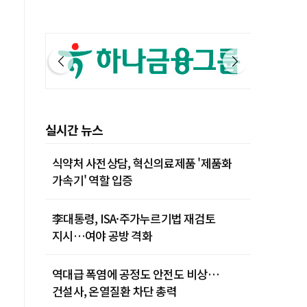
실시간 뉴스
식약처 사전상담, 혁신의료제품 '제품화
가속기' 역할 입증
李대통령, ISA·주가누르기법 재검토
지시…여야 공방 격화
역대급 폭염에 공정도 안전도 비상…
건설사, 온열질환 차단 총력