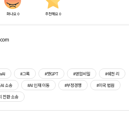
화나요
0
추천해요
0
.com
xAI
#그록
#챗GPT
#영업비밀
#쉐천 리
AI 소송
#AI 인재 이동
#부정경쟁
#미국 법원
리 전환 소송