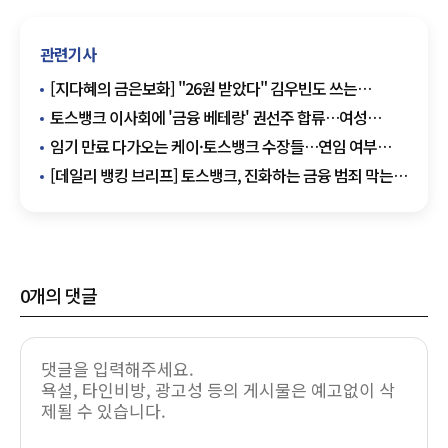
관련기사
[지다혜의 금은보화] "26원 받았다" 김우빈도 쓰는
토스뱅크…'디지털 폐지 줍기' 앱테크 인기
토스뱅크 이사회에 '금융 베테랑' 권선주 합류…여성
리더십 강화도 주목
임기 만료 다가오는 케이·토스뱅크 수장들…연임 여부
갈림길
[데일리 뱅킹 브리프] 토스뱅크, 진화하는 금융 범죄 막는
'금융사기 예방 리포트' 발간 外
0
개의 댓글