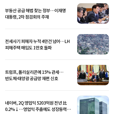
부동산 공급 해법 찾는 정부…이재명
대통령, 2차 점검회의 주재
전세사기 피해자 누적 4만건 넘어…LH
피해주택 매입도 1만호 돌파
트럼프, 폴리실리콘에 15% 관세…
반도체·태양광 공급망 재편 신호
네이버, 2Q 영업익 5203억원 전년 比
0.2%↓…영업익 주춤에도 성장동력