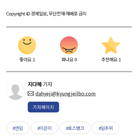
Copyright © 경제일보, 무단전재·재배포 금지
좋아요
1
화나요
0
추천해요
1
지다혜
기자
dahyeji@kyungjeilbo.com
기자페이지
#연임
#이은미
#토스뱅크
#임추위