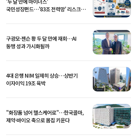
'두 달 만에 마이너스'
국민성장펀드…'83조 전력망' 리스크
확산
구광모·젠슨 황 두 달 만에 재회…AI
동맹 성과 가시화될까
4대 은행 NIM 일제히 상승…상반기
이자이익 19조 육박
"화장품 넘어 헬스케어로"…한국콜마,
제약·바이오 축으로 몸집 키운다