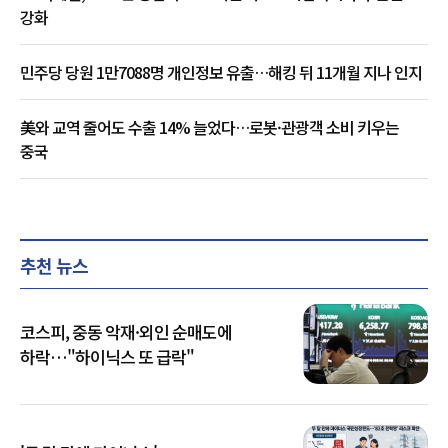
강화
민주당 당원 1만7088명 개인정보 유출…해킹 뒤 11개월 지나 인지
美와 교역 줄어도 수출 14% 늘었다…로봇·관광객 소비 키우는
중국
추천 뉴스
코스피, 중동 악재·외인 순매도에
하락…"하이닉스 또 급락"