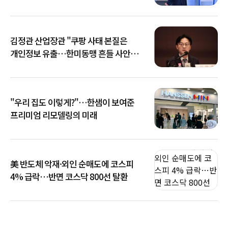
김정관 산업장관 "쿠팡 사태 본질은
개인정보 유출…한미동맹 흔들 사안
아냐"
"우리 집도 이렇게?"…한샘이 보여준
프리미엄 리모델링의 미래
美 반도체 악재·외인 순매도에 코스피
4% 급락…반면 코스닥 800선 탈환