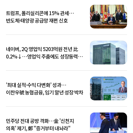
트럼프, 폴리실리콘에 15% 관세…
반도체·태양광 공급망 재편 신호
네이버, 2Q 영업익 5203억원 전년 比
0.2%↓…영업익 주춤에도 성장동력
키운다
'최대 실적·수익 다변화' 성과…
이찬우號 농협금융, 임기 말년 성장 박차
민주당 전대 공방 격화…金 '신천지
의혹' 제기, 鄭 "증거부터 내놔라"