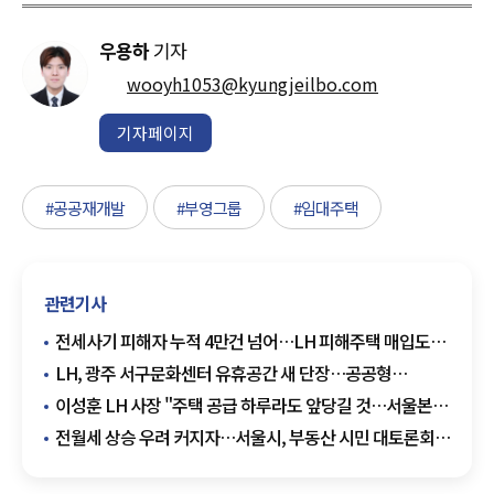
우용하
기자
wooyh1053@kyungjeilbo.com
기자페이지
#공공재개발
#부영그룹
#임대주택
관련기사
전세사기 피해자 누적 4만건 넘어…LH 피해주택 매입도
1만호 돌파
LH, 광주 서구문화센터 유휴공간 새 단장…공공형
놀이시설 조성
이성훈 LH 사장 "주택 공급 하루라도 앞당길 것…서울본부
부지도 공급에 활용"
전월세 상승 우려 커지자…서울시, 부동산 시민 대토론회
개최