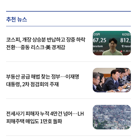
추천 뉴스
코스피, 개장 상승분 반납하고 장중 하락
전환…중동 리스크·美 경계감
부동산 공급 해법 찾는 정부…이재명
대통령, 2차 점검회의 주재
전세사기 피해자 누적 4만건 넘어…LH
피해주택 매입도 1만호 돌파