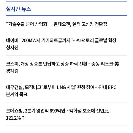
실시간 뉴스
"기술수출 넘어 상업화"…알테오젠, 실적 고성장 전환점
네이버 "200MW서 기가와트급까지"…AI 팩토리 글로벌 확장
청사진
코스피, 개장 상승분 반납하고 장중 하락 전환…중동 리스크·美
경계감
대우건설, 모잠비크 '로부마 LNG 사업' 원청 참여…연내 EPC
본계약 목표
롯데쇼핑, 2분기 영업익 899억원…백화점 호조에 전년比
121.2%↑