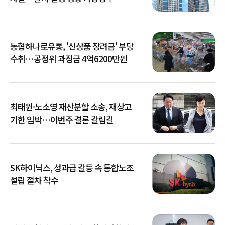
농협하나로유통, '신상품 장려금' 부당
수취…공정위 과징금 4억6200만원
최태원·노소영 재산분할 소송, 재상고
기한 임박…이번주 결론 갈림길
SK하이닉스, 성과급 갈등 속 통합노조
설립 절차 착수