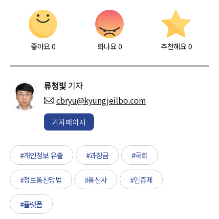
좋아요
0
화나요
0
추천해요
0
류청빛
기자
cbryu@kyungjeilbo.com
기자페이지
#개인정보 유출
#과징금
#국회
#정보통신망법
#통신사
#인증제
#플랫폼