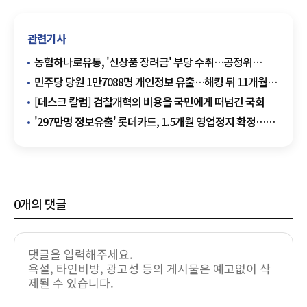
관련기사
농협하나로유통, '신상품 장려금' 부당 수취…공정위
과징금 4억6200만원
민주당 당원 1만7088명 개인정보 유출…해킹 뒤 11개월
지나 인지
[데스크 칼럼] 검찰개혁의 비용을 국민에게 떠넘긴 국회
'297만명 정보유출' 롯데카드, 1.5개월 영업정지 확정…
사상 초유 해킹 중징계
0
개의 댓글