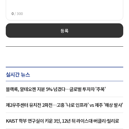
0
/ 300
등록
실시간 뉴스
블랙록, 알테오젠 지분 5% 넘겼다…글로벌 투자자 '주목'
제2우주센터 유치전 2파전…고흥 '나로 인프라' vs 제주 '해상 발사'
KAIST 학부 연구실이 키운 3인, 12년 뒤 라이스대·버클리·릴리로