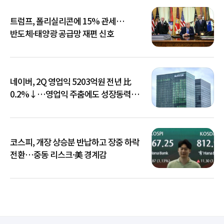
트럼프, 폴리실리콘에 15% 관세…
반도체·태양광 공급망 재편 신호
네이버, 2Q 영업익 5203억원 전년 比
0.2%↓…영업익 주춤에도 성장동력
키운다
코스피, 개장 상승분 반납하고 장중 하락
전환…중동 리스크·美 경계감