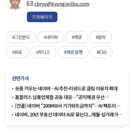
cbryu@kyungjeilbo.com
기자페이지
#그린본드
#네이버
#채권
#달러
#유로
#무디스
#채권 발행
#ESG
관련기사
숏폼 키우는 네이버…AI 추천·리워드로 클립 이용자 확대
홈플러스 납품업체들 공동 대응…"공익채권 우선
변제하라"
[컨콜] 네이버 "200MW서 기가와트급까지"…AI 팩토리
글로벌 확장 청사진
네이버, 20년 부동산 데이터 AI로 묶는다...매물·실거래가·
후기·금융정보 종합 분석