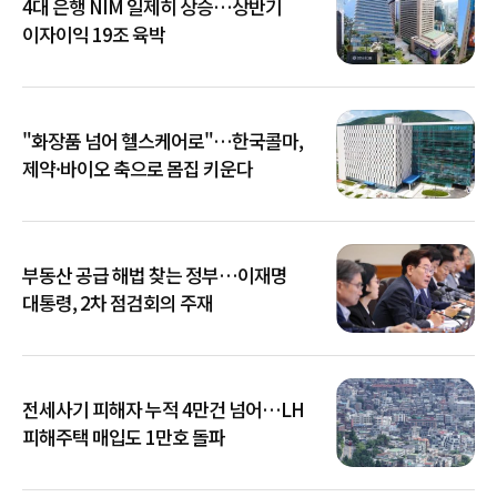
4대 은행 NIM 일제히 상승…상반기
이자이익 19조 육박
"화장품 넘어 헬스케어로"…한국콜마,
제약·바이오 축으로 몸집 키운다
부동산 공급 해법 찾는 정부…이재명
대통령, 2차 점검회의 주재
전세사기 피해자 누적 4만건 넘어…LH
피해주택 매입도 1만호 돌파