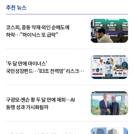
추천 뉴스
코스피, 중동 악재·외인 순매도에
하락…"하이닉스 또 급락"
'두 달 만에 마이너스'
국민성장펀드…'83조 전력망' 리스크
확산
구광모·젠슨 황 두 달 만에 재회…AI
동맹 성과 가시화될까