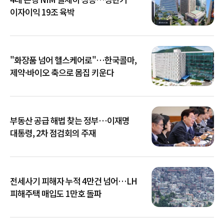
이자이익 19조 육박
"화장품 넘어 헬스케어로"…한국콜마,
제약·바이오 축으로 몸집 키운다
부동산 공급 해법 찾는 정부…이재명
대통령, 2차 점검회의 주재
전세사기 피해자 누적 4만건 넘어…LH
피해주택 매입도 1만호 돌파