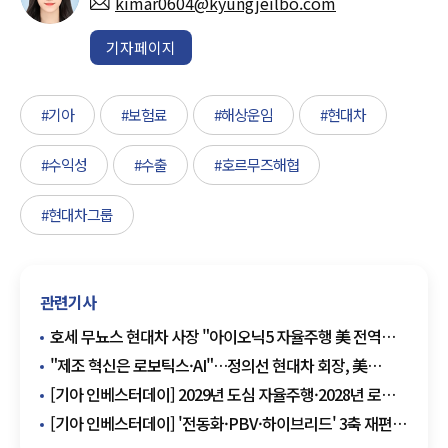
kimar0604@kyungjeilbo.com
기자페이지
#기아
#보험료
#해상운임
#현대차
#수익성
#수출
#호르무즈해협
#현대차그룹
관련기사
호세 무뇨스 현대차 사장 "아이오닉5 자율주행 美 전역
확대"
"제조 혁신은 로보틱스·AI"…정의선 현대차 회장, 美
260억달러 투자 확대
[기아 인베스터데이] 2029년 도심 자율주행·2028년 로봇
투입…모빌리티·제조 동시 확장
[기아 인베스터데이] '전동화·PBV·하이브리드' 3축 재편…
2030년 413만대 체제 구축