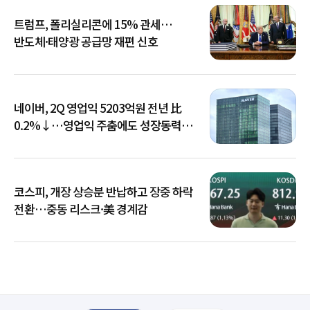
트럼프, 폴리실리콘에 15% 관세…
반도체·태양광 공급망 재편 신호
네이버, 2Q 영업익 5203억원 전년 比
0.2%↓…영업익 주춤에도 성장동력
키운다
코스피, 개장 상승분 반납하고 장중 하락
전환…중동 리스크·美 경계감