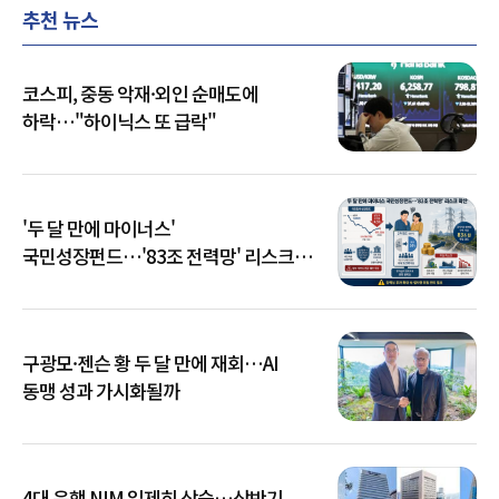
추천 뉴스
코스피, 중동 악재·외인 순매도에
하락…"하이닉스 또 급락"
'두 달 만에 마이너스'
국민성장펀드…'83조 전력망' 리스크
확산
구광모·젠슨 황 두 달 만에 재회…AI
동맹 성과 가시화될까
4대 은행 NIM 일제히 상승…상반기