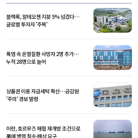
블랙록, 알테오젠 지분 5% 넘겼다…
글로벌 투자자 '주목'
폭염 속 온열질환 사망자 2명 추가…
누적 28명으로 늘어
상품권 이용 자금세탁 확산…금감원
'주의' 경보 발령
이란, 호르무즈 해협 재개방 조건으로
美에 병력 철수·배상 요구