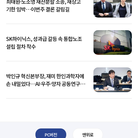
최태원·노소영 재산분할 소송, 재상고
기한 임박…이번주 결론 갈림길
SK하이닉스, 성과급 갈등 속 통합노조
설립 절차 착수
박인규 혁신본부장, 재미 한인과학자에
손 내밀었다…AI·우주·양자 공동연구
확대
PC버전
맨위로