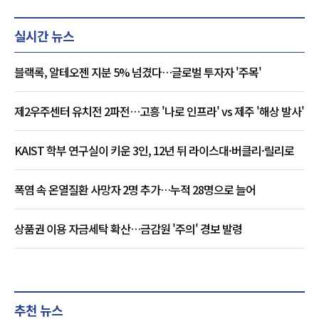
실시간 뉴스
블랙록, 알테오젠 지분 5% 넘겼다…글로벌 투자자 '주목'
제2우주센터 유치전 2파전…고흥 '나로 인프라' vs 제주 '해상 발사'
KAIST 학부 연구실이 키운 3인, 12년 뒤 라이스대·버클리·릴리로
폭염 속 온열질환 사망자 2명 추가…누적 28명으로 늘어
상품권 이용 자금세탁 확산…금감원 '주의' 경보 발령
추천 뉴스