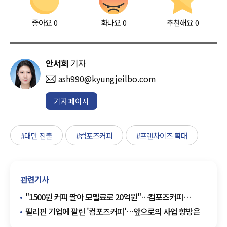
좋아요
0
화나요
0
추천해요
0
안서희
기자
ash990@kyungjeilbo.com
기자페이지
#대만 진출
#컴포즈커피
#프랜차이즈 확대
관련기사
"1500원 커피 팔아 모델료로 20억원"…컴포즈커피
가맹점주 '부글'
필리핀 기업에 팔린 '컴포즈커피'…앞으로의 사업 향방은