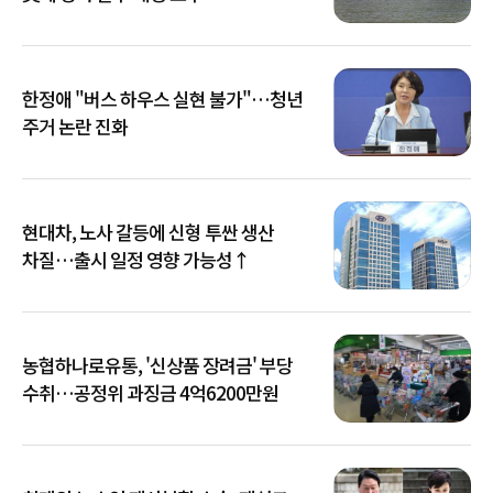
한정애 "버스 하우스 실현 불가"…청년
주거 논란 진화
현대차, 노사 갈등에 신형 투싼 생산
차질…출시 일정 영향 가능성↑
농협하나로유통, '신상품 장려금' 부당
수취…공정위 과징금 4억6200만원