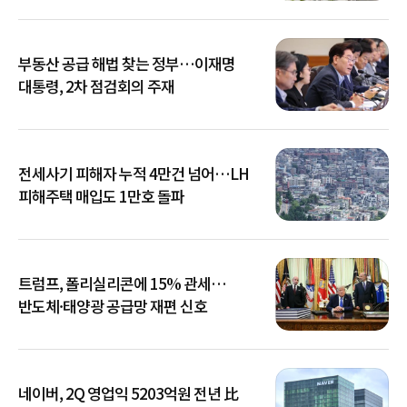
부동산 공급 해법 찾는 정부…이재명
대통령, 2차 점검회의 주재
전세사기 피해자 누적 4만건 넘어…LH
피해주택 매입도 1만호 돌파
트럼프, 폴리실리콘에 15% 관세…
반도체·태양광 공급망 재편 신호
네이버, 2Q 영업익 5203억원 전년 比