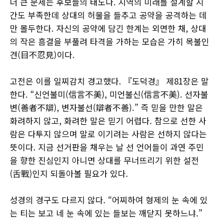
더 큰 문제는 후보들의 태도다. 지역의 미래를 설계할 시
간도 부족한데 상대의 허물을 들추고 공약을 공격하는 데
만 몰두한다. 자신의 공약에 담긴 한계는 외면한 채, 상대
의 작은 흠결을 부풀려 타격을 가하는 모습은 가히 목불인
견(目不忍見)이다.
고전은 이를 일찌감치 경고했다. 『도덕경』 제81장은 말
한다. “신언불미(信言不美), 미언불신(信言不美). 선자불
변(善者不辯), 변자불선(辯者不善).” 즉 믿을 만한 말은
화려하지 않고, 화려한 말은 믿기 어렵다. 참으로 선한 사
람은 다투지 않으며 말로 이기려는 사람은 선하지 않다는
뜻이다. 지금 선거판을 채우는 날 선 언어들이 과연 주민
을 향한 진심인지 아니면 상대를 무너뜨리기 위한 설전
(舌戰)인지 되돌아볼 필요가 있다.
성경의 경구도 다르지 않다. “어찌하여 형제의 눈 속에 있
는 티는 보고 네 눈 속에 있는 들보는 깨닫지 못하느냐.”