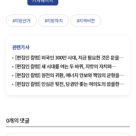
기자페이지
#지방선거
#지방자치
#지역비전
관련기사
[편집인 칼럼] 외국인 300만 시대, 지금 필요한 것은 문을
여는 용기가 아니라 함께 살아갈 지혜다
[편집인 칼럼] 새 시대를 여는 두 바퀴, 지방의 자치와
내각의 협치
[편집인 칼럼] 원전의 귀환, 에너지 안보와 책임의 균형을
세울 때다
[편집인 칼럼] 민심은 뒷전, 당권만 좇는 여의도의 씁쓸한
자화상
0
개의 댓글