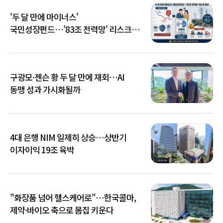
'두 달 만에 마이너스'
국민성장펀드…'83조 전력망' 리스크
확산
구광모·젠슨 황 두 달 만에 재회…AI
동맹 성과 가시화될까
4대 은행 NIM 일제히 상승…상반기
이자이익 19조 육박
"화장품 넘어 헬스케어로"…한국콜마,
제약·바이오 축으로 몸집 키운다