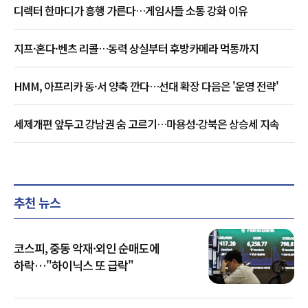
디렉터 한마디가 흥행 가른다…게임사들 소통 강화 이유
지프·혼다·벤츠 리콜…동력 상실부터 후방카메라 먹통까지
HMM, 아프리카 동·서 양축 깐다…선대 확장 다음은 '운영 전략'
세제개편 앞두고 강남권 숨 고르기…마용성·강북은 상승세 지속
추천 뉴스
코스피, 중동 악재·외인 순매도에
하락…"하이닉스 또 급락"