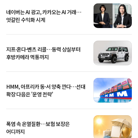
네이버는 AI 광고, 카카오는 AI 거래…
엇갈린 수익화 시계
지프·혼다·벤츠 리콜…동력 상실부터
후방카메라 먹통까지
HMM, 아프리카 동·서 양축 깐다…선대
확장 다음은 '운영 전략'
폭염 속 온열질환…보험 보장은
어디까지