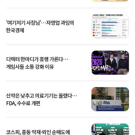
'여기저기 사장님'…자영업 과잉의
한국경제
디렉터 한마디가 흥행 가른다…
게임사들 소통 강화 이유
신약은 낮추고 의료기기는 올렸다…
FDA, 수수료 개편
코스피, 중동 악재·외인 순매도에