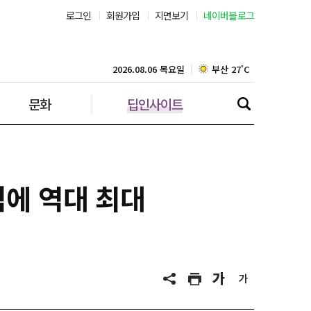
로그인
회원가입
지면보기
네이버블로그
부산 27˚C
대구 25˚C
2026.08.06 목요일
문화
딥인사이트
인천 28˚C
광주 26˚C
대전 27˚C
적에 역대 최대
울산 24˚C
강릉 24˚C
제주 28˚C