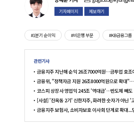
기자페이지
제보하기
#1분기 순이익
#비은행 부문
#KB금융그룹
관련기사
금융지주 지난해 순익 26조7000억원…금투업 호조
금융위, "정책자금 지원 26조8000억원으로 확대"
코스피 상장사 영업익 245조 '역대급'…반도체 빼도
[사설] '진옥동 2기' 신한지주, 화려한 숫자가 아닌 
금융지주 보험사, 소비자보호 이사회 단계로 확대..