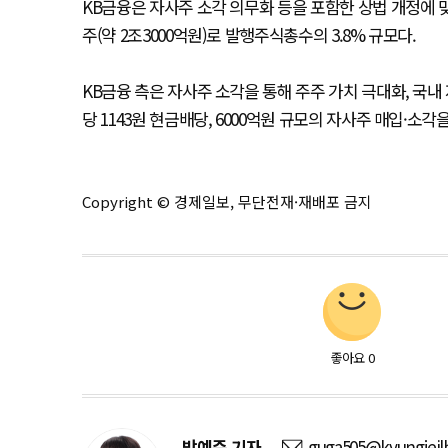
KB금융은 자사주 소각 의무화 등을 포함한 상법 개정에 맞춰
주(약 2조3000억원)로 발행주식총수의 3.8% 규모다.
KB금융 측은 자사주 소각을 통해 주주 가치 극대화, 국
당 1143원 현금배당, 6000억원 규모의 자사주 매입·소각
Copyright © 경제일보, 무단전재·재배포 금지
좋아요
0
방예준
기자
guga505@kyungjeil