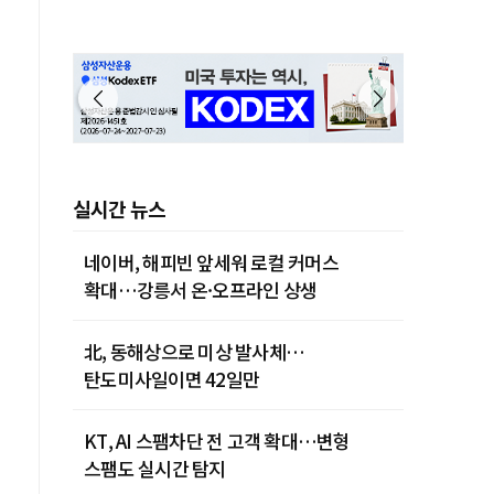
실시간 뉴스
네이버, 해피빈 앞세워 로컬 커머스
확대…강릉서 온·오프라인 상생
北, 동해상으로 미상 발사체…
탄도미사일이면 42일만
KT, AI 스팸차단 전 고객 확대…변형
스팸도 실시간 탐지