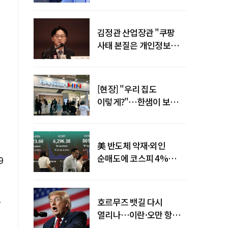
"증거부터 내놔라"
김정관 산업장관 "쿠팡
사태 본질은 개인정보
유출…한미동맹 흔들
사안 아냐"
[현장] "우리 집도
이렇게?"…한샘이 보여준
프리미엄 리모델링의 미래
美 반도체 악재·외인
순매도에 코스피 4%
9
급락…반면 코스닥 800선
탈환
호르무즈 뱃길 다시
반
열리나…이란·오만 항로
합의