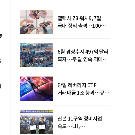
갤럭시 Z8·워치9, 7일
국내 정식 출격…100개국
순차 출시
했
6월 경상수지 497억 달러
흑자…두 달 연속 역대
9
최대
단일 레버리지 ETF
한
거래대금 1조 붕괴…규제
직격탄
산본 11구역 정비사업
속도…LH,
주민대표회의와