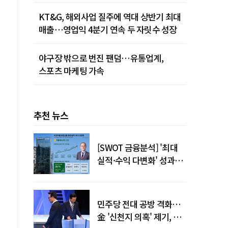
KT&G, 해외사업 질주에 역대 상반기 최대
매출…영업익 4분기 연속 두 자릿수 성장
야구장 밖으로 번진 팬덤…유통업계,
스포츠 마케팅 가속
추천 뉴스
[SWOT 금융분석] '최대
실적·수익 다변화' 성과…
이찬우號 농협금융, 임기
말년 성장 박차
민주당 전대 공방 격화…
金 '신천지 의혹' 제기, 鄭