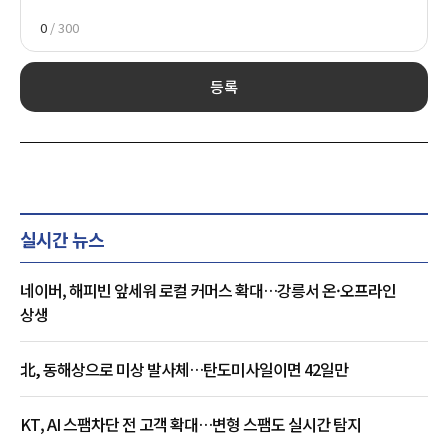
0
/ 300
등록
실시간 뉴스
네이버, 해피빈 앞세워 로컬 커머스 확대…강릉서 온·오프라인
상생
北, 동해상으로 미상 발사체…탄도미사일이면 42일만
KT, AI 스팸차단 전 고객 확대…변형 스팸도 실시간 탐지