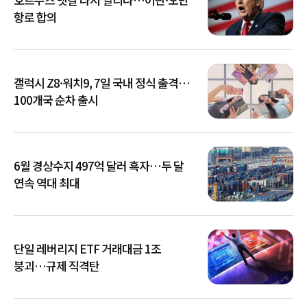
항로 합의
갤럭시 Z8·워치9, 7일 국내 정식 출격…
100개국 순차 출시
6월 경상수지 497억 달러 흑자…두 달
연속 역대 최대
단일 레버리지 ETF 거래대금 1조
붕괴…규제 직격탄