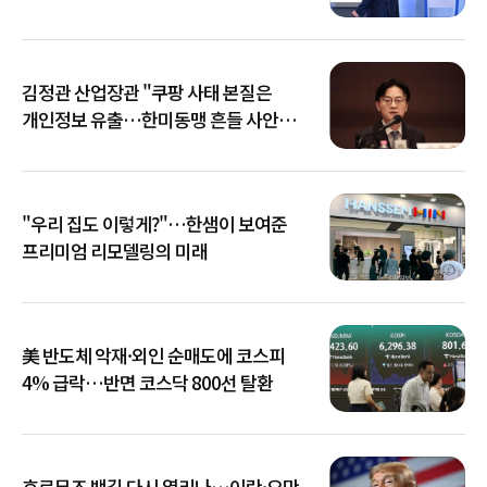
김정관 산업장관 "쿠팡 사태 본질은
개인정보 유출…한미동맹 흔들 사안
아냐"
"우리 집도 이렇게?"…한샘이 보여준
프리미엄 리모델링의 미래
美 반도체 악재·외인 순매도에 코스피
4% 급락…반면 코스닥 800선 탈환
호르무즈 뱃길 다시 열리나…이란·오만