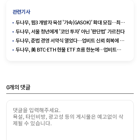
관련기사
두나무, 웹3 개발자 육성 '가속(GASOK)' 확대 모집…최대
10만달러 지원
두나무, 서울 청년에게 '코인 투자' 아닌 '판단법' 가르친다
두나무, 준법 경영 서약식 열었다…업비트 신뢰 회복에 힘
싣는다
두나무, 美 BTC·ETH 현물 ETF 흐름 한눈에…업비트
데이터랩 새 지표 공개
0
개의 댓글