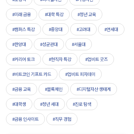
#미래 금융
#대학 특강
#청년 교육
#캠퍼스 특강
#중앙대
#고려대
#연세대
#한양대
#성균관대
#서울대
#커리어 토크
#현직자 특강
#업비트 굿즈
#비트코인 기프트 카드
#업비트 피자데이
#금융 교육
#블록체인
#디지털자산 생태계
#대학생
#청년 세대
#진로 탐색
#금융 인사이트
#직무 경험