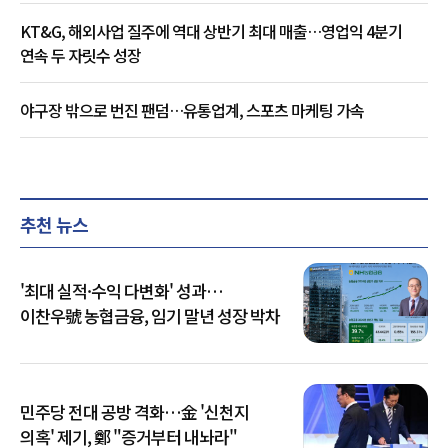
KT&G, 해외사업 질주에 역대 상반기 최대 매출…영업익 4분기
연속 두 자릿수 성장
야구장 밖으로 번진 팬덤…유통업계, 스포츠 마케팅 가속
추천 뉴스
'최대 실적·수익 다변화' 성과…
이찬우號 농협금융, 임기 말년 성장 박차
민주당 전대 공방 격화…金 '신천지
의혹' 제기, 鄭 "증거부터 내놔라"