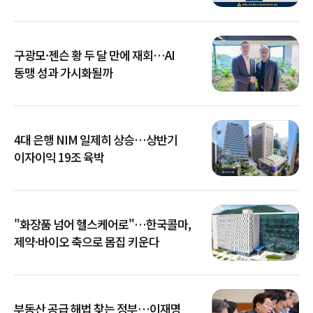
확산
구광모·젠슨 황 두 달 만에 재회…AI
동맹 성과 가시화될까
4대 은행 NIM 일제히 상승…상반기
이자이익 19조 육박
"화장품 넘어 헬스케어로"…한국콜마,
제약·바이오 축으로 몸집 키운다
부동산 공급 해법 찾는 정부…이재명