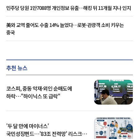
민주당 당원 1만7088명 개인정보 유출…해킹 뒤 11개월 지나 인지
美와 교역 줄어도 수출 14% 늘었다…로봇·관광객 소비 키우는
중국
추천 뉴스
코스피, 중동 악재·외인 순매도에
하락…"하이닉스 또 급락"
'두 달 만에 마이너스'
국민성장펀드…'83조 전력망' 리스크