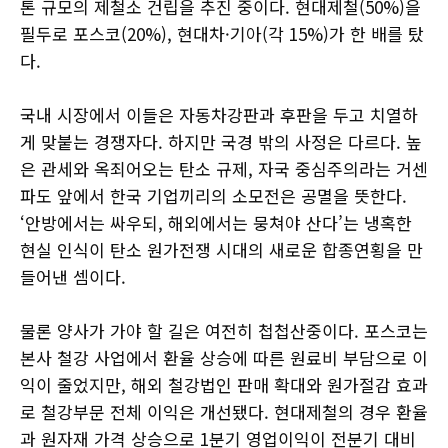
톤 규모의 제철소 건립을 추진 중이다. 현대제철(50%)을
필두로 포스코(20%), 현대차·기아(각 15%)가 한 배를 탔
다.
국내 시장에서 이들은 자동차강판과 후판을 두고 치열하
게 맞붙는 경쟁자다. 하지만 국경 밖의 사정은 다르다. 높
은 관세와 옥죄어오는 탄소 규제, 자국 중심주의라는 거센
파도 앞에서 한국 기업끼리의 소모전은 공멸을 뜻한다.
‘안방에서는 싸우되, 해외에서는 뭉쳐야 산다’는 냉혹한
현실 인식이 탄소 원가전쟁 시대의 새로운 합종연횡을 만
들어낸 셈이다.
물론 양사가 가야 할 길은 여전히 첩첩산중이다. 포스코는
본사 철강 사업에서 환율 상승에 따른 원료비 부담으로 이
익이 줄었지만, 해외 철강법인 판매 확대와 원가절감 효과
로 철강부문 전체 이익은 개선됐다. 현대제철의 경우 환율
과 원자재 가격 상승으로 1분기 영업이익이 전분기 대비