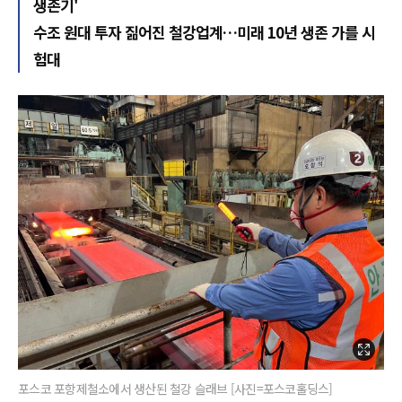
생존기'
수조 원대 투자 짊어진 철강업계…미래 10년 생존 가를 시
험대
포스코 포항제철소에서 생산된 철강 슬래브 [사진=포스코홀딩스]