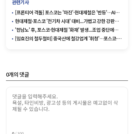
관련기사
[프론티어 격돌] 포스코는 '마진'·현대제철은 '반등'…AI
철강서 승부
현대제철·포스코 '전기차 시대' 대비...가볍고 강한 강판
양산 주력
'힌남노' 후, 포스코·현대제철 '화재' 발생...조업 중단에
인명 피해는 '無'
[임효진의 철두철미] 중국산에 철강업계 '휘청'…포스코·
현대제철 공장 셧다운
0
개의 댓글
0
/ 300