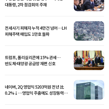
대통령, 2차 점검회의 주재
전세사기 피해자 누적 4만건 넘어…LH
피해주택 매입도 1만호 돌파
트럼프, 폴리실리콘에 15% 관세…
반도체·태양광 공급망 재편 신호
네이버, 2Q 영업익 5203억원 전년 比
0.2%↓…영업익 주춤에도 성장동력
키운다