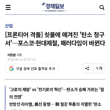
산업
[프론티어 격돌] 쇳물에 매겨진 '탄소 청구
서'…포스코·현대제철, 패러다임이 바뀐다
이창원
기자
2026-05-12 07:57:13
구글 검색 선호 출처로 추가
'고로의 제왕' vs '전기로의 혁신'…탄소가 승패 가르는 '철
의 전쟁'
안방선 라이벌, 美선 동맹… 韓 철강 투톱의 치열한 '탄소