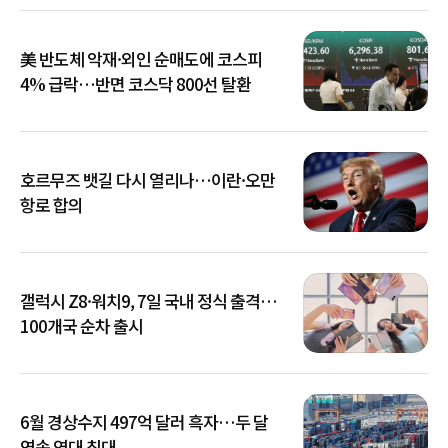
美 반도체 악재·외인 순매도에 코스피
4% 급락…반면 코스닥 800선 탈환
호르무즈 뱃길 다시 열리나…이란·오만
항로 합의
갤럭시 Z8·워치9, 7일 국내 정식 출격…
100개국 순차 출시
6월 경상수지 497억 달러 흑자…두 달
연속 역대 최대