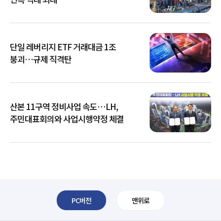
단일 레버리지 ETF 거래대금 1조
붕괴…규제 직격탄
산본 11구역 정비사업 속도…LH,
주민대표회의와 사업시행약정 체결
PC버전
맨위로