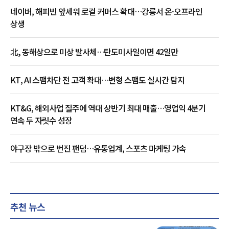
네이버, 해피빈 앞세워 로컬 커머스 확대…강릉서 온·오프라인
상생
北, 동해상으로 미상 발사체…탄도미사일이면 42일만
KT, AI 스팸차단 전 고객 확대…변형 스팸도 실시간 탐지
KT&G, 해외사업 질주에 역대 상반기 최대 매출…영업익 4분기
연속 두 자릿수 성장
야구장 밖으로 번진 팬덤…유통업계, 스포츠 마케팅 가속
추천 뉴스