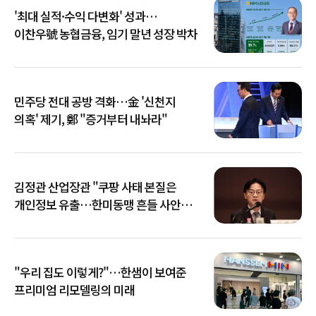
'최대 실적·수익 다변화' 성과…
이찬우號 농협금융, 임기 말년 성장 박차
민주당 전대 공방 격화…金 '신천지
의혹' 제기, 鄭 "증거부터 내놔라"
김정관 산업장관 "쿠팡 사태 본질은
개인정보 유출…한미동맹 흔들 사안
아냐"
"우리 집도 이렇게?"…한샘이 보여준
프리미엄 리모델링의 미래