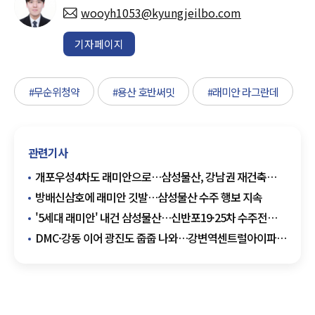
wooyh1053@kyungjeilbo.com
기자페이지
#무순위청약
#용산 호반써밋
#래미안 라그란데
관련기사
개포우성4차도 래미안으로…삼성물산, 강남권 재건축
수주 확대
방배신삼호에 래미안 깃발…삼성물산 수주 행보 지속
'5세대 래미안' 내건 삼성물산…신반포19·25차 수주전
총력
DMC·강동 이어 광진도 줍줍 나와…강변역센트럴아이파크
2가구 공급