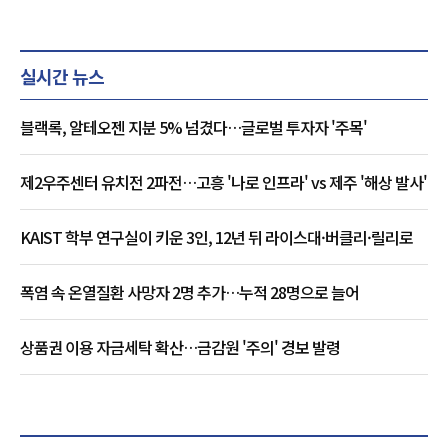
실시간 뉴스
블랙록, 알테오젠 지분 5% 넘겼다…글로벌 투자자 '주목'
제2우주센터 유치전 2파전…고흥 '나로 인프라' vs 제주 '해상 발사'
KAIST 학부 연구실이 키운 3인, 12년 뒤 라이스대·버클리·릴리로
폭염 속 온열질환 사망자 2명 추가…누적 28명으로 늘어
상품권 이용 자금세탁 확산…금감원 '주의' 경보 발령