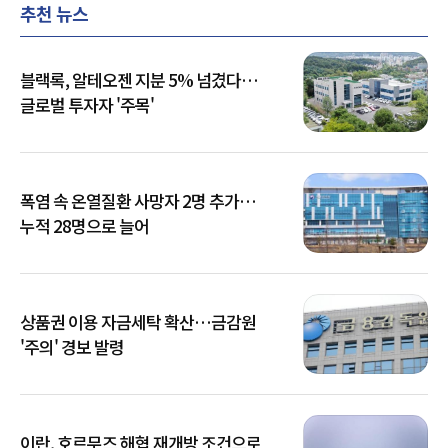
추천 뉴스
블랙록, 알테오젠 지분 5% 넘겼다…
글로벌 투자자 '주목'
폭염 속 온열질환 사망자 2명 추가…
누적 28명으로 늘어
상품권 이용 자금세탁 확산…금감원
'주의' 경보 발령
이란, 호르무즈 해협 재개방 조건으로