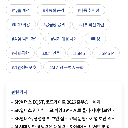
#유출 계정
#자동화 공격
#다중 취약점
#RDP 악용
#공급망 공격
#내부 확산 차단
#감염 범위 확인
#탐지 대응 체계
#피싱
#사회공학
#보안 인증
#ISMS
#ISMS-P
#개인정보보호
#AI 기반 운영 자동화
관련기사
SK쉴더스 EQST, 코드게이트 2026 준우승…세계
해킹대회 존재감
SK쉴더스 민기식 대표 취임 1년…AI로 물리·사이버보안
새 판 짠다
SK쉴더스, 생성형 AI 보안 실무 교육 운영…기업 보안 역량
강화
AI 시대 보안 경쟁력은 대응력…SK쉴더스, 탑서트 분석