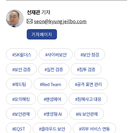
선재관
기자
seon@kyungjeilbo.com
기자페이지
#SK쉴더스
#사이버보안
#보안 점검
#보안 검증
#실전 검증
#침투 검증
#레드팀
#Red Team
#공격 표면 관리
#모의해킹
#랜섬웨어
#침해사고 대응
#보안관제
#생성형 AI
#AI 보안관제
#EQST
#클라우드 보안
#외부 서비스 연동