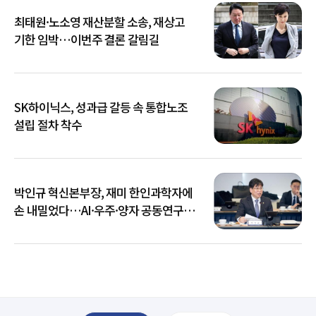
최태원·노소영 재산분할 소송, 재상고
기한 임박…이번주 결론 갈림길
SK하이닉스, 성과급 갈등 속 통합노조
설립 절차 착수
박인규 혁신본부장, 재미 한인과학자에
손 내밀었다…AI·우주·양자 공동연구
확대