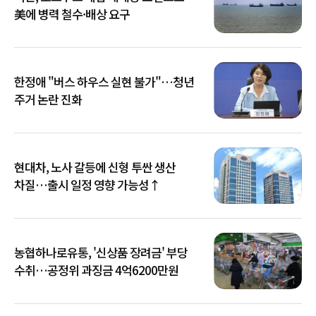
美에 병력 철수·배상 요구
한정애 "버스 하우스 실현 불가"…청년
주거 논란 진화
현대차, 노사 갈등에 신형 투싼 생산
차질…출시 일정 영향 가능성↑
농협하나로유통, '신상품 장려금' 부당
수취…공정위 과징금 4억6200만원