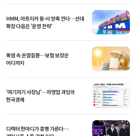
HMM, 아프리카 동·서 양축 깐다…선대
확장 다음은 '운영 전략'
폭염 속 온열질환…보험 보장은
어디까지
'여기저기 사장님'…자영업 과잉의
한국경제
디렉터 한마디가 흥행 가른다…