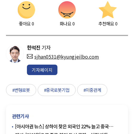
좋아요
0
화나요
0
추천해요
0
한석진
기자
sjhan0531@kyungjeilbo.com
기자페이지
#변형로봇
#중국로봇기업
#미중관계
관련기사
[아시아권 뉴스] 상하이 찾은 외국인 22% 늘고 중국
자동차 수출 509만대