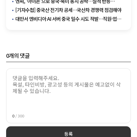
엔씨, '아이온'으로 중국·북미 동시 공략…실적 반등
글로벌로 잇는다
[기자수첩] 중국산 전기차 공세…국산차 경쟁력 점검해야
대만서 엔비디아 AI 서버 중국 밀수 시도 적발…직원·업체
관계자 구금
0
개의 댓글
0
/ 300
등록