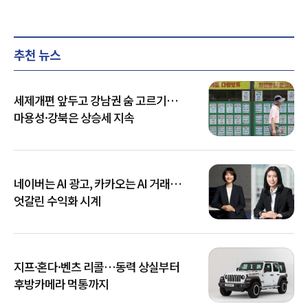
추천 뉴스
세제개편 앞두고 강남권 숨 고르기…
마용성·강북은 상승세 지속
네이버는 AI 광고, 카카오는 AI 거래…
엇갈린 수익화 시계
지프·혼다·벤츠 리콜…동력 상실부터
후방카메라 먹통까지