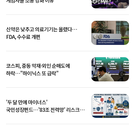
게임사들 소통 강화 이유
신약은 낮추고 의료기기는 올렸다…
FDA, 수수료 개편
코스피, 중동 악재·외인 순매도에
하락…"하이닉스 또 급락"
'두 달 만에 마이너스'
국민성장펀드…'83조 전력망' 리스크
확산