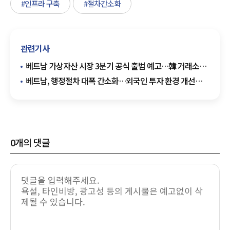
#인프라 구축
#절차간소화
관련기사
베트남 가상자산 시장 3분기 공식 출범 예고…韓 거래소
협력 속도 붙나
베트남, 행정절차 대폭 간소화…외국인 투자 환경 개선
가속
0
개의 댓글