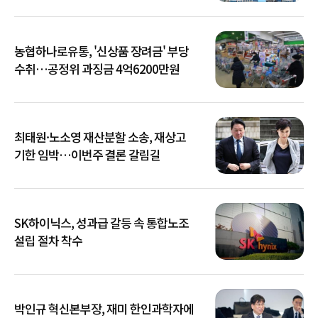
농협하나로유통, '신상품 장려금' 부당
수취…공정위 과징금 4억6200만원
최태원·노소영 재산분할 소송, 재상고
기한 임박…이번주 결론 갈림길
SK하이닉스, 성과급 갈등 속 통합노조
설립 절차 착수
박인규 혁신본부장, 재미 한인과학자에