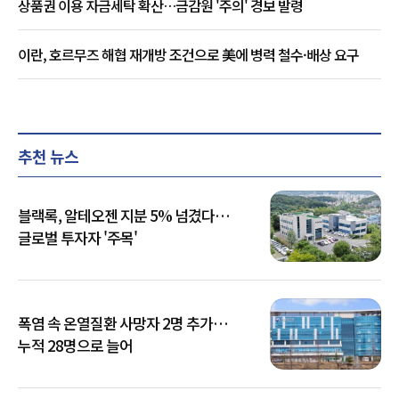
상품권 이용 자금세탁 확산…금감원 '주의' 경보 발령
이란, 호르무즈 해협 재개방 조건으로 美에 병력 철수·배상 요구
추천 뉴스
블랙록, 알테오젠 지분 5% 넘겼다…
글로벌 투자자 '주목'
폭염 속 온열질환 사망자 2명 추가…
누적 28명으로 늘어