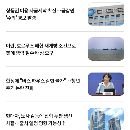
상품권 이용 자금세탁 확산…금감원
'주의' 경보 발령
이란, 호르무즈 해협 재개방 조건으로
美에 병력 철수·배상 요구
한정애 "버스 하우스 실현 불가"…청년
주거 논란 진화
현대차, 노사 갈등에 신형 투싼 생산
차질…출시 일정 영향 가능성↑