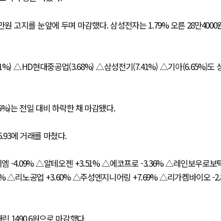
0만원 고지를 눈앞에 두며 마감했다. 삼성전자는 1.79% 오른 28만4000
1%) △HD현대중공업(3.68%) △삼성전기(7.41%) △기아(6.65%)도 
6%)는 전일 대비 하락한 채 마감됐다.
76.93에 거래를 마쳤다.
-4.09% △알테오젠 +3.51% △에코프로 -3.36% △레인보우로보
86% △리노공업 +3.60% △주성엔지니어링 +7.69% △리가켐바이오 -2.
린 1490.6원으로 마감했다.