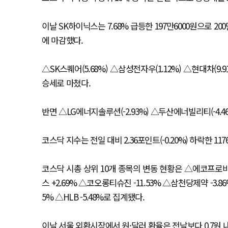
이날 SK하이닉스는 7.68% 급등한 197만6000원으로 20
에 마감했다.
△SK스퀘어(5.68%) △삼성전자우(1.12%) △현대차(9.9
승세로 마쳤다.
반면 △LG에너지솔루션(-2.93%) △두산에너빌리티(-4.4
코스닥 지수는 전일 대비 2.36포인트(-0.20%) 하락한 11
코스닥 시총 상위 10개 종목의 변동 현황은 △에코프로비엠 
스 +2.69% △코오롱티슈진 -11.53% △삼천당제약 -3.
5% △HLB -5.48%로 집계됐다.
이날 서울 외환시장에서 원·달러 환율은 전날보다 0.7원 내