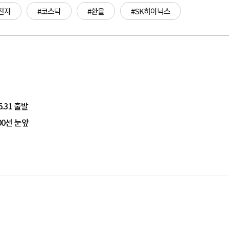
전자
#코스닥
#환율
#SK하이닉스
.31 출발
00선 눈앞