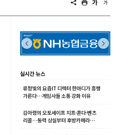
실시간 뉴스
류청빛의 요즘IT 디렉터 한마디가 흥행
가른다…게임사들 소통 강화 이유
김아령의 오토세이프 지프·혼다·벤츠
리콜…동력 상실부터 후방카메라
먹통까지