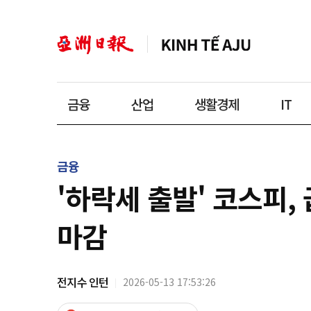
금융
산업
생활경제
IT
금융
'하락세 출발' 코스피,
마감
전지수 인턴
2026-05-13 17:53:26