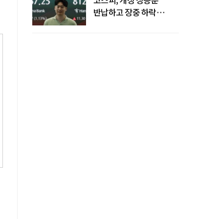
반납하고 장중 하락
전환…중동 리스크·美
경계감