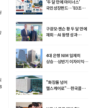
'두 달 만에 마이너스'
국민성장펀드…'83조
원
전력망' 리스크 확산
구광모·젠슨 황 두 달 만에
상
재회…AI 동맹 성과
가시화될까
4대 은행 NIM 일제히
상승…상반기 이자이익
19조 육박
틱
"화장품 넘어
8
헬스케어로"…한국콜마,
제약·바이오 축으로 몸집
키운다