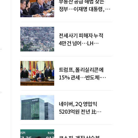
부동산 공급 해법 찾는
정부…이재명 대통령, 2차
점검회의 주재
전세사기 피해자 누적
4만건 넘어…LH
피해주택 매입도 1만호
돌파
트럼프, 폴리실리콘에
15% 관세…반도체·
태양광 공급망 재편 신호
네이버, 2Q 영업익
5203억원 전년 比
0.2%↓…영업익
주춤에도 성장동력 키운다
코스피, 개장 상승분