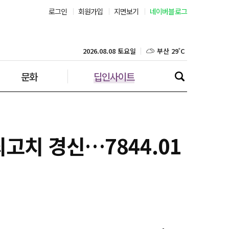
로그인
회원가입
지면보기
네이버블로그
부산 29˚C
대구 28˚C
2026.08.08 토요일
문화
딥인사이트
인천 27˚C
광주 29˚C
대전 29˚C
최고치 경신…7844.01
울산 27˚C
강릉 25˚C
제주 29˚C