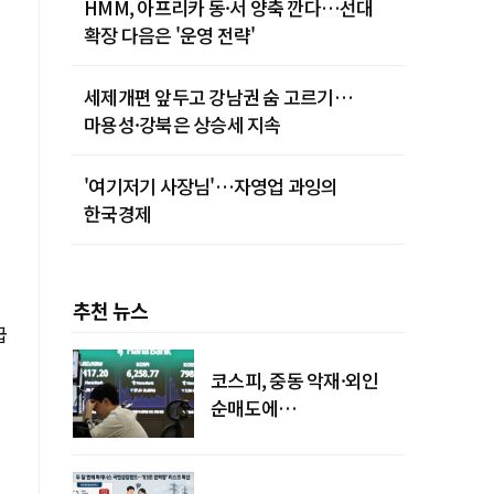
HMM, 아프리카 동·서 양축 깐다…선대
확장 다음은 '운영 전략'
세제개편 앞두고 강남권 숨 고르기…
마용성·강북은 상승세 지속
'여기저기 사장님'…자영업 과잉의
한국경제
추천 뉴스
급
코스피, 중동 악재·외인
순매도에
하락…"하이닉스 또
급락"