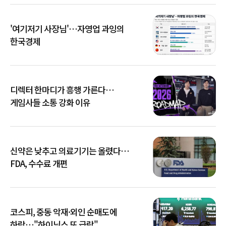
'여기저기 사장님'…자영업 과잉의
한국경제
디렉터 한마디가 흥행 가른다…
게임사들 소통 강화 이유
신약은 낮추고 의료기기는 올렸다…
FDA, 수수료 개편
코스피, 중동 악재·외인 순매도에
하락…"하이닉스 또 급락"