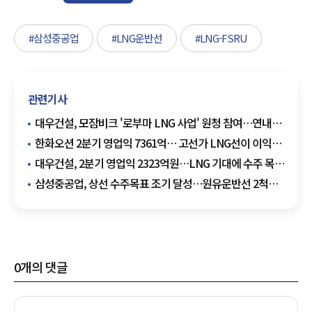
#삼성중공업
#LNG운반선
#LNG-FSRU
관련기사
대우건설, 모잠비크 '로부마 LNG 사업' 원청 참여…연내
EPC 본계약 목표
한화오션 2분기 영업익 7361억… 고선가 LNG선이 이익
끌었다
대우건설, 2분기 영업익 2323억원…LNG 기대에 수주 목표
상향
삼성중공업, 상선 수주목표 조기 달성…원유운반선 2척
추가
0
개의 댓글