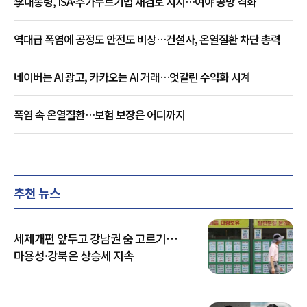
李대통령, ISA·주가누르기법 재검토 지시…여야 공방 격화
역대급 폭염에 공정도 안전도 비상…건설사, 온열질환 차단 총력
네이버는 AI 광고, 카카오는 AI 거래…엇갈린 수익화 시계
폭염 속 온열질환…보험 보장은 어디까지
추천 뉴스
세제개편 앞두고 강남권 숨 고르기…
마용성·강북은 상승세 지속