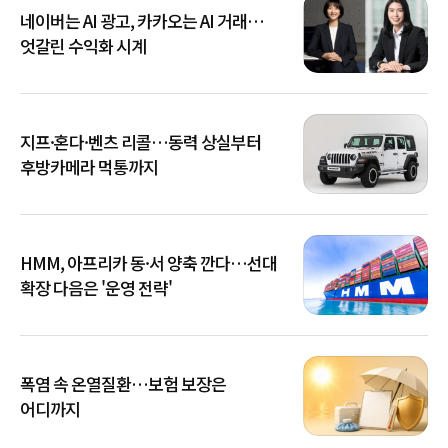
네이버는 AI 광고, 카카오는 AI 거래…
엇갈린 수익화 시계
지프·혼다·벤츠 리콜…동력 상실부터
후방카메라 먹통까지
HMM, 아프리카 동·서 양축 깐다…선대
확장 다음은 '운영 전략'
폭염 속 온열질환…보험 보장은
어디까지