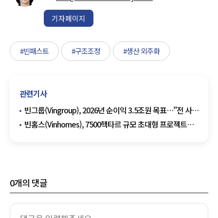
기자페이지
#빈패스트
#구조조정
#생산 외주화
관련기사
빈그룹(Vingroup), 2026년 순이익 3.5조원 목표…"전 사업
동반 성장 가속"
빈홈스(Vinhomes), 7500헥타르 규모 초대형 프로젝트
3건 분양…베트남 부동산 공급 확대 신호
0
개의 댓글