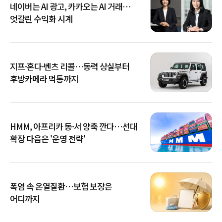
네이버는 AI 광고, 카카오는 AI 거래…
엇갈린 수익화 시계
지프·혼다·벤츠 리콜…동력 상실부터
후방카메라 먹통까지
HMM, 아프리카 동·서 양축 깐다…선대
확장 다음은 '운영 전략'
폭염 속 온열질환…보험 보장은
어디까지