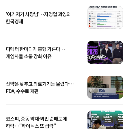
'여기저기 사장님'…자영업 과잉의
한국경제
디렉터 한마디가 흥행 가른다…
게임사들 소통 강화 이유
신약은 낮추고 의료기기는 올렸다…
FDA, 수수료 개편
코스피, 중동 악재·외인 순매도에
하락…"하이닉스 또 급락"