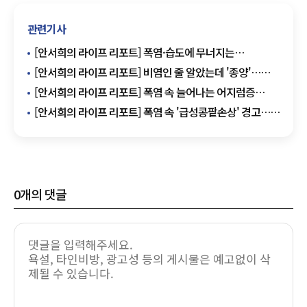
관련기사
[안서희의 라이프 리포트] 폭염·습도에 무너지는
피부장벽…여름철 습진 비상
[안서희의 라이프 리포트] 비염인 줄 알았는데 '종양'…
비부비동질환 구별법은?
[안서희의 라이프 리포트] 폭염 속 늘어나는 어지럼증
환자… "단순 피로로 넘기면 위험"
[안서희의 라이프 리포트] 폭염 속 '급성콩팥손상' 경고…
고령층 환자 급증
0
개의 댓글