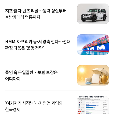
지프·혼다·벤츠 리콜…동력 상실부터
후방카메라 먹통까지
HMM, 아프리카 동·서 양축 깐다…선대
확장 다음은 '운영 전략'
폭염 속 온열질환…보험 보장은
어디까지
'여기저기 사장님'…자영업 과잉의
한국경제