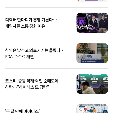
디렉터 한마디가 흥행 가른다…
게임사들 소통 강화 이유
신약은 낮추고 의료기기는 올렸다…
FDA, 수수료 개편
코스피, 중동 악재·외인 순매도에
하락…"하이닉스 또 급락"
'두 달 만에 마이너스'