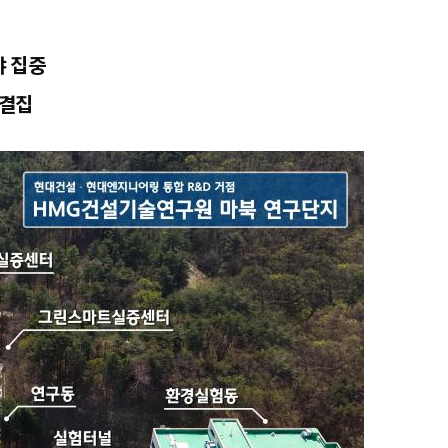
야 집중
 결집