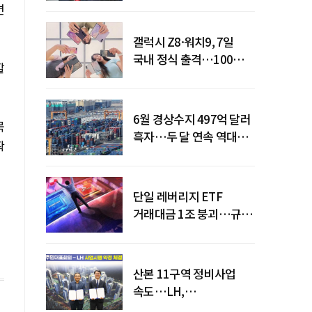
면
갤럭시 Z8·워치9, 7일
국내 정식 출격…100개국
할
순차 출시
6월 경상수지 497억 달러
목
흑자…두 달 연속 역대
확
최대
단일 레버리지 ETF
거래대금 1조 붕괴…규제
직격탄
산본 11구역 정비사업
속도…LH,
주민대표회의와