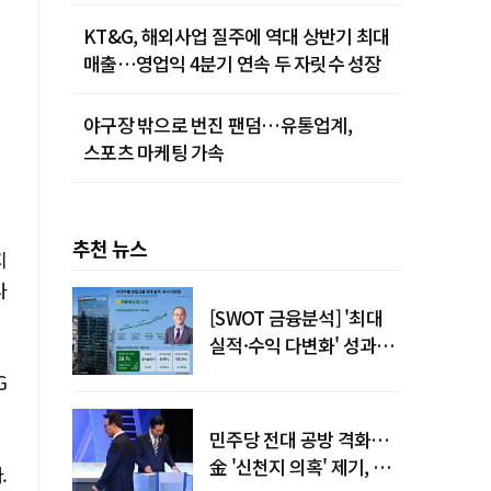
KT&G, 해외사업 질주에 역대 상반기 최대
매출…영업익 4분기 연속 두 자릿수 성장
야구장 밖으로 번진 팬덤…유통업계,
스포츠 마케팅 가속
추천 뉴스
지
나
[SWOT 금융분석] '최대
실적·수익 다변화' 성과…
이찬우號 농협금융, 임기
G
말년 성장 박차
민주당 전대 공방 격화…
金 '신천지 의혹' 제기, 鄭
.