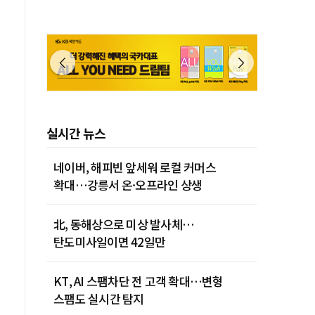
실시간 뉴스
네이버, 해피빈 앞세워 로컬 커머스
확대…강릉서 온·오프라인 상생
北, 동해상으로 미상 발사체…
탄도미사일이면 42일만
KT, AI 스팸차단 전 고객 확대…변형
스팸도 실시간 탐지