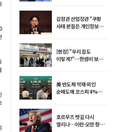
"증거부터 내놔라"
공
김정관 산업장관 "쿠팡
사태 본질은 개인정보
0
유출…한미동맹 흔들
건
사안 아냐"
[현장] "우리 집도
이렇게?"…한샘이 보여준
등
프리미엄 리모델링의 미래
를
美 반도체 악재·외인
순매도에 코스피 4%
진
급락…반면 코스닥 800선
고
탈환
호르무즈 뱃길 다시
열리나…이란·오만 항로
의
합의