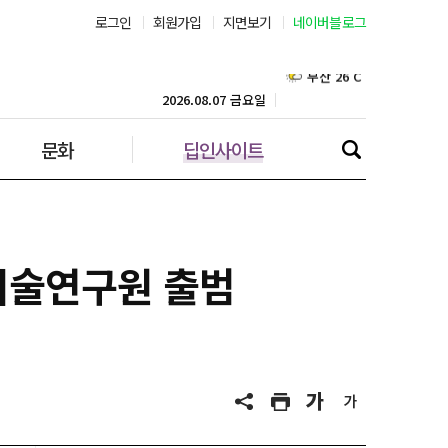
로그인
회원가입
지면보기
네이버블로그
부산 26˚C
대구 23˚C
2026.08.07 금요일
문화
딥인사이트
인천 28˚C
광주 25˚C
대전 25˚C
기술연구원 출범
울산 23˚C
강릉 24˚C
제주 28˚C