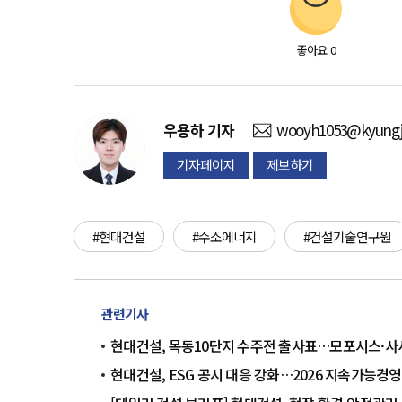
좋아요
0
우용하
기자
wooyh1053@kyungj
기자페이지
제보하기
#현대건설
#수소에너지
#건설기술연구원
관련기사
현대건설, 목동10단지 수주전 출사표…모포시스·사
현대건설, ESG 공시 대응 강화…2026 지속가능경