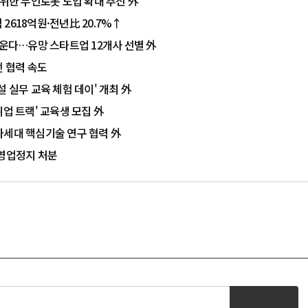
 위한 무인로봇 도입 확대 추진 外
2618억원·전년比 20.7%↑
키운다…유망 스타트업 12개사 선별 外
전 협력 속도
 실무 교육 체험 데이' 개최 外
 취업 트랙' 교육생 모집 外
차세대 핵심기술 연구 협력 外
 영업정지 처분