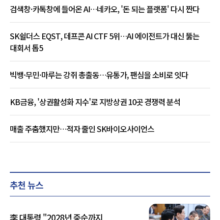
검색창·카톡창에 들어온 AI…네카오, '돈 되는 플랫폼' 다시 짠다
SK쉴더스 EQST, 데프콘 AI CTF 5위…AI 에이전트가 대신 뚫는
대회서 톱5
빅뱅·무민·마루는 강쥐 총출동…유통가, 팬심을 소비로 잇다
KB금융, '상권활성화 지수'로 지방상권 10곳 경쟁력 분석
매출 주춤했지만…적자 줄인 SK바이오사이언스
추천 뉴스
李 대통령 "2028년 중순까지