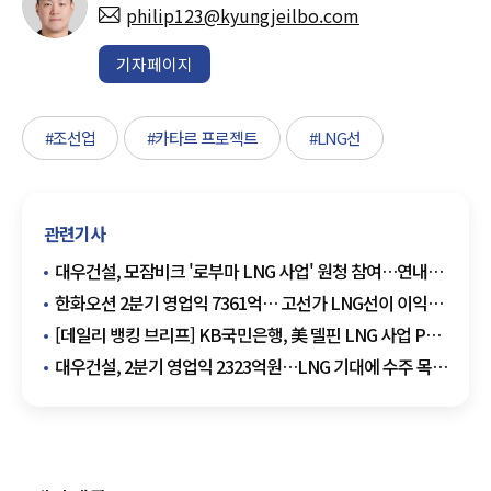
philip123@kyungjeilbo.com
기자페이지
#조선업
#카타르 프로젝트
#LNG선
관련기사
대우건설, 모잠비크 '로부마 LNG 사업' 원청 참여…연내
EPC 본계약 목표
한화오션 2분기 영업익 7361억… 고선가 LNG선이 이익
끌었다
[데일리 뱅킹 브리프] KB국민은행, 美 델핀 LNG 사업 PF
공동주선 완료 外
대우건설, 2분기 영업익 2323억원…LNG 기대에 수주 목표
상향