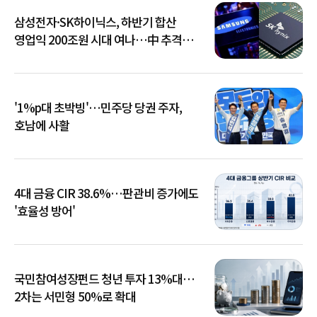
삼성전자·SK하이닉스, 하반기 합산
영업익 200조원 시대 여나…中 추격은
부담
'1%p대 초박빙'…민주당 당권 주자,
호남에 사활
4대 금융 CIR 38.6%…판관비 증가에도
'효율성 방어'
국민참여성장펀드 청년 투자 13%대…
2차는 서민형 50%로 확대