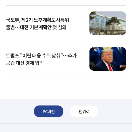
국토부, 제2기 노후계획도시특위
출범…대전 기본계획안 첫 심의
트럼프 "이란 대응 수위 낮춰"…추가
공습 대신 경제 압박
PC버전
맨위로