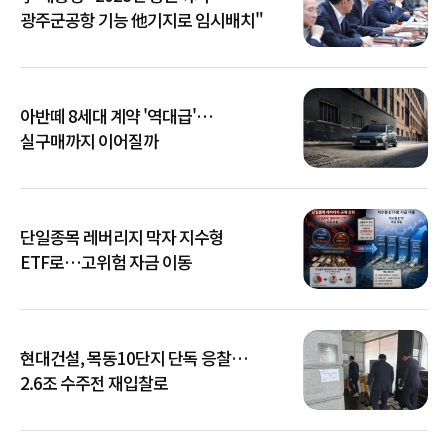
광주군공항 기능 他기지로 임시배치"
아반떼 8세대 계약 '역대급'…
실구매까지 이어질까
단일종목 레버리지 막자 지수형
ETF로…고위험 자금 이동
현대건설, 목동10단지 단독 응찰…
2.6조 수주전 재입찰로