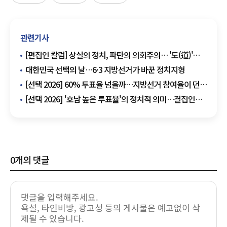
관련기사
[편집인 칼럼] 상실의 정치, 파탄의 의회주의… '도(道)'를
잃은 국회에 고함
대한민국 선택의 날…6·3 지방선거가 바꾼 정치지형
[선택 2026] 60% 투표율 넘을까…지방선거 참여율이 던진
정치적 신호
[선택 2026] '호남 높은 투표율'의 정치적 의미…결집인가,
긴장감인가
0
개의 댓글