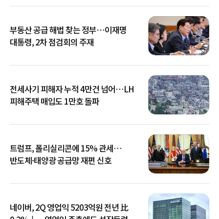
부동산 공급 해법 찾는 정부…이재명
대통령, 2차 점검회의 주재
전세사기 피해자 누적 4만건 넘어…LH
피해주택 매입도 1만호 돌파
트럼프, 폴리실리콘에 15% 관세…
반도체·태양광 공급망 재편 신호
네이버, 2Q 영업익 5203억원 전년 比