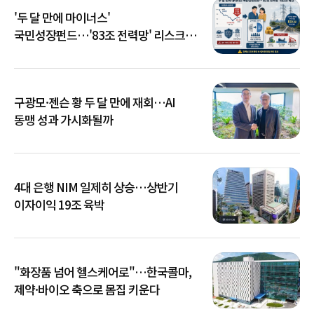
'두 달 만에 마이너스'
국민성장펀드…'83조 전력망' 리스크
확산
구광모·젠슨 황 두 달 만에 재회…AI
동맹 성과 가시화될까
4대 은행 NIM 일제히 상승…상반기
이자이익 19조 육박
"화장품 넘어 헬스케어로"…한국콜마,
제약·바이오 축으로 몸집 키운다