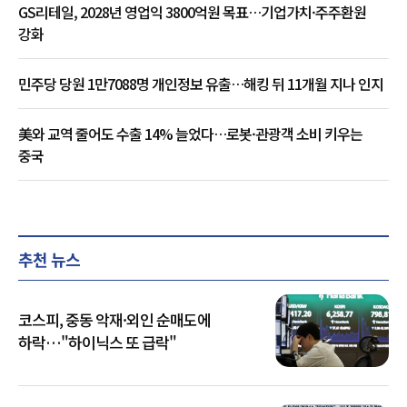
GS리테일, 2028년 영업익 3800억원 목표…기업가치·주주환원
강화
민주당 당원 1만7088명 개인정보 유출…해킹 뒤 11개월 지나 인지
美와 교역 줄어도 수출 14% 늘었다…로봇·관광객 소비 키우는
중국
추천 뉴스
코스피, 중동 악재·외인 순매도에
하락…"하이닉스 또 급락"