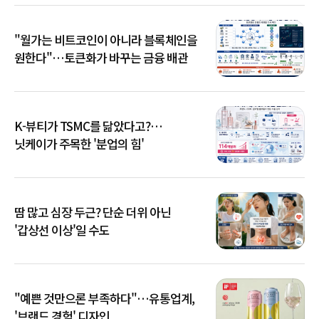
"월가는 비트코인이 아니라 블록체인을
원한다"…토큰화가 바꾸는 금융 배관
K-뷰티가 TSMC를 닮았다고?…
닛케이가 주목한 '분업의 힘'
땀 많고 심장 두근? 단순 더위 아닌
'갑상선 이상'일 수도
"예쁜 것만으론 부족하다"…유통업계,
'브랜드 경험' 디자인