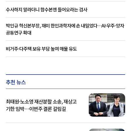
수사하지 말라더니 합수본엔 들어오라는 검사
박인규 혁신본부장, 재미 한인과학자에 손 내밀었다…AI·우주·양자
공동연구 확대
비거주·다주택 보유 부담 높여 매물 유도
추천 뉴스
최태원·노소영 재산분할 소송, 재상고
기한 임박…이번주 결론 갈림길