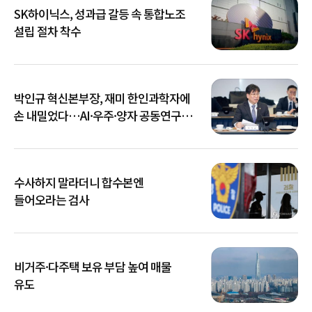
SK하이닉스, 성과급 갈등 속 통합노조
설립 절차 착수
박인규 혁신본부장, 재미 한인과학자에
손 내밀었다…AI·우주·양자 공동연구
확대
수사하지 말라더니 합수본엔
들어오라는 검사
비거주·다주택 보유 부담 높여 매물
유도