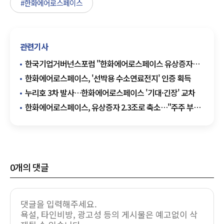
#한화에어로스페이스
관련기사
한국기업거버넌스포럼 "한화에어로스페이스 유상증자는
주주가치 훼손"
한화에어로스페이스, '선박용 수소연료전지' 인증 획득
누리호 3차 발사…한화에어로스페이스 '기대·긴장' 교차
한화에어로스페이스, 유상증자 2.3조로 축소…"주주 부담
최소화"
0
개의 댓글