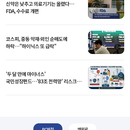
신약은 낮추고 의료기기는 올렸다…
FDA, 수수료 개편
코스피, 중동 악재·외인 순매도에
하락…"하이닉스 또 급락"
'두 달 만에 마이너스'
국민성장펀드…'83조 전력망' 리스크
확산
PC버전
맨위로