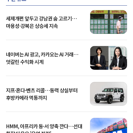
세제개편 앞두고 강남권 숨 고르기…
마용성·강북은 상승세 지속
네이버는 AI 광고, 카카오는 AI 거래…
엇갈린 수익화 시계
지프·혼다·벤츠 리콜…동력 상실부터
후방카메라 먹통까지
HMM, 아프리카 동·서 양축 깐다…선대