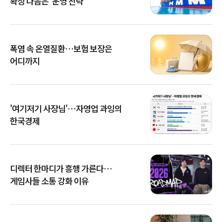
확장 다음은 '운영 전략'
폭염 속 온열질환…보험 보장은
어디까지
'여기저기 사장님'…자영업 과잉의
한국경제
디렉터 한마디가 흥행 가른다…
게임사들 소통 강화 이유