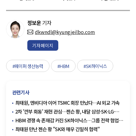
정보운
기자
dkwndl@kyungjeilbo.com
기자페이지
#웨이퍼 생산능력
#HBM
#SK하이닉스
관련기사
최태원, 엔비디아 이어 TSMC 회장 만났다…AI 외교 가속
2차 '깐부 회동' 재현 관심…젠슨 황, 내달 삼성·SK·LG·
네이버 연쇄 회동 가능성
HBM 경쟁 속 존재감 커진 SK하이닉스…그룹 전략 협업
중요성 부각
최태원 만난 젠슨 황 "SK와 매우 긴밀히 협력"