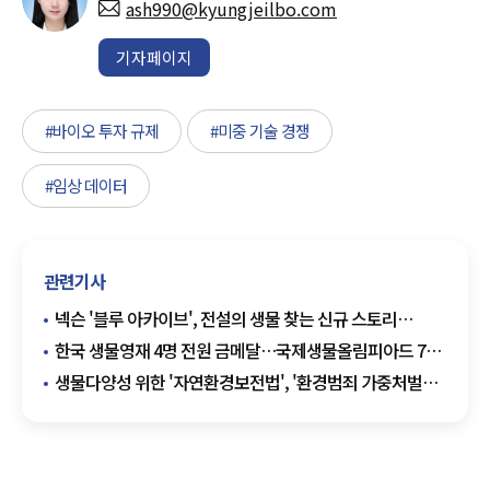
ash990@kyungjeilbo.com
기자페이지
#바이오 투자 규제
#미중 기술 경쟁
#임상 데이터
관련기사
넥슨 '블루 아카이브', 전설의 생물 찾는 신규 스토리
업데이트
한국 생물영재 4명 전원 금메달…국제생물올림피아드 7년
만
생물다양성 위한 '자연환경보전법', '환경범죄 가중처벌법'
등 14개 환경법안 국회 통과