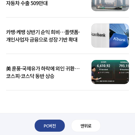
자동차 수출 509만대
카뱅·케뱅 상반기 순익 희비…플랫폼·
개인사업자 금융으로 성장 기반 확대
美 훈풍·국제유가 하락에 외인 귀환…
코스피·코스닥 동반 상승
PC버전
맨위로