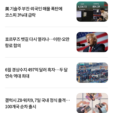
美 기술주 부진·외국인 매물 폭탄에
코스피 3%대 급락
호르무즈 뱃길 다시 열리나…이란·오만
항로 합의
6월 경상수지 497억 달러 흑자…두 달
연속 역대 최대
갤럭시 Z8·워치9, 7일 국내 정식 출격…
100개국 순차 출시