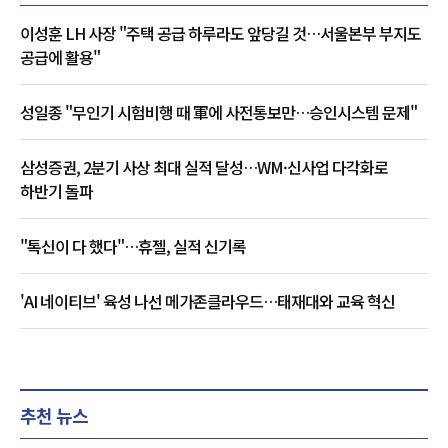
이성훈 LH 사장 "주택 공급 하루라도 앞당길 것…서울본부 부지도
공급에 활용"
성일종 "무인기 시험비행 때 軍에 사전통보만…승인시스템 문제"
삼성증권, 2분기 사상 최대 실적 달성…WM·신사업 다각화로
하반기 돌파
"톡신이 다 했다"…휴젤, 실적 신기록
'AI 네이티브' 육성 나선 메가존클라우드…태재대와 교육 혁신
추천 뉴스