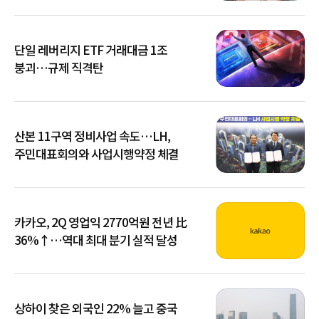
단일 레버리지 ETF 거래대금 1조
붕괴…규제 직격탄
산본 11구역 정비사업 속도…LH,
주민대표회의와 사업시행약정 체결
카카오, 2Q 영업익 2770억원 전년 比
36%↑…역대 최대 분기 실적 달성
상하이 찾은 외국인 22% 늘고 중국