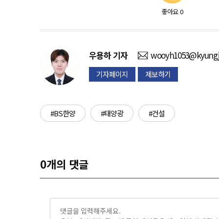
좋아요
0
우용하
기자
wooyh1053@kyungj
기자페이지
제보하기
#BS한양
#태양광
#건설
0
개의 댓글