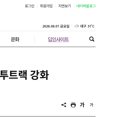
로그인
회원가입
지면보기
네이버블로그
부산 31˚C
대구 37˚C
2026.08.07 금요일
문화
딥인사이트
인천 31˚C
광주 37˚C
대전 37˚C
 투트랙 강화
울산 33˚C
강릉 31˚C
제주 31˚C