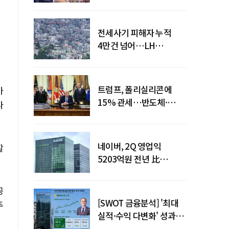
점검회의 주재
전세사기 피해자 누적
4만건 넘어…LH
피해주택 매입도 1만호
돌파
트럼프, 폴리실리콘에
바
15% 관세…반도체·
나
태양광 공급망 재편 신호
네이버, 2Q 영업익
할
5203억원 전년 比
0.2%↓…영업익
주춤에도 성장동력 키운다
공
[SWOT 금융분석] '최대
주
실적·수익 다변화' 성과…
이찬우號 농협금융, 임기