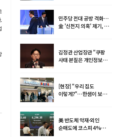
말년 성장 박차
고
민주당 전대 공방 격화…
.
金 '신천지 의혹' 제기, 鄭
업
"증거부터 내놔라"
김정관 산업장관 "쿠팡
장
사태 본질은 개인정보
유출…한미동맹 흔들
사안 아냐"
[현장] "우리 집도
이렇게?"…한샘이 보여준
프리미엄 리모델링의 미래
美 반도체 악재·외인
순매도에 코스피 4%
급락…반면 코스닥 800선