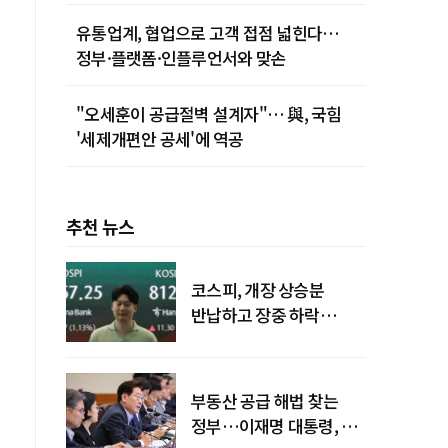
유통업계, 협업으로 고객 접점 넓힌다…
정부·플랫폼·인플루언서와 맞손
"오세훈이 공급절벽 설계자"… 與, 국힘
'세제개편안 공세'에 역공
추천 뉴스
코스피, 개장 상승분
반납하고 장중 하락
전환…중동 리스크·美
경계감
부동산 공급 해법 찾는
정부…이재명 대통령, 2차