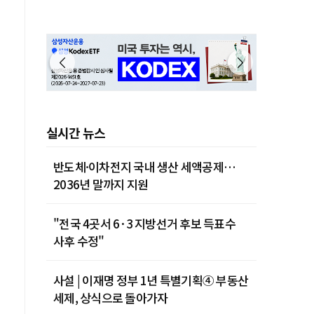
실시간 뉴스
반도체·이차전지 국내 생산 세액공제…
2036년 말까지 지원
"전국 4곳서 6·3 지방선거 후보 득표수
사후 수정"
사설 | 이재명 정부 1년 특별기획④ 부동산
세제, 상식으로 돌아가자