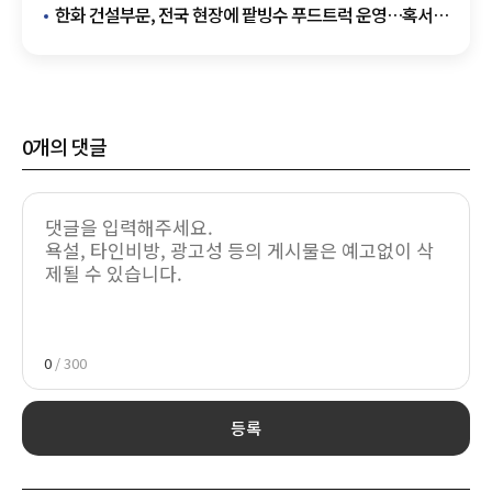
부동산 개발사업 공동추진 박차 外
한화 건설부문, 전국 현장에 팥빙수 푸드트럭 운영…혹서기
온열질환 예방 강화
0
개의 댓글
0
/ 300
등록