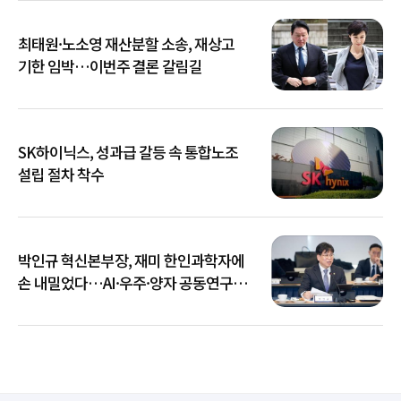
최태원·노소영 재산분할 소송, 재상고
기한 임박…이번주 결론 갈림길
SK하이닉스, 성과급 갈등 속 통합노조
설립 절차 착수
박인규 혁신본부장, 재미 한인과학자에
손 내밀었다…AI·우주·양자 공동연구
확대