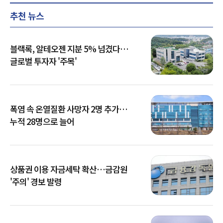
추천 뉴스
블랙록, 알테오젠 지분 5% 넘겼다…
글로벌 투자자 '주목'
폭염 속 온열질환 사망자 2명 추가…
누적 28명으로 늘어
상품권 이용 자금세탁 확산…금감원
'주의' 경보 발령