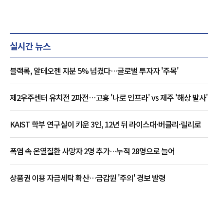
실시간 뉴스
블랙록, 알테오젠 지분 5% 넘겼다…글로벌 투자자 '주목'
제2우주센터 유치전 2파전…고흥 '나로 인프라' vs 제주 '해상 발사'
KAIST 학부 연구실이 키운 3인, 12년 뒤 라이스대·버클리·릴리로
폭염 속 온열질환 사망자 2명 추가…누적 28명으로 늘어
상품권 이용 자금세탁 확산…금감원 '주의' 경보 발령