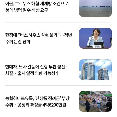
이란, 호르무즈 해협 재개방 조건으로
美에 병력 철수·배상 요구
한정애 "버스 하우스 실현 불가"…청년
주거 논란 진화
현대차, 노사 갈등에 신형 투싼 생산
차질…출시 일정 영향 가능성↑
농협하나로유통, '신상품 장려금' 부당
수취…공정위 과징금 4억6200만원