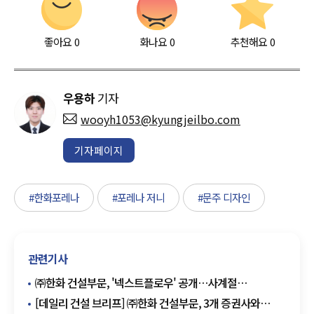
좋아요
0
화나요
0
추천해요
0
우용하
기자
wooyh1053@kyungjeilbo.com
기자페이지
#한화포레나
#포레나 저니
#문주 디자인
관련기사
㈜한화 건설부문, '넥스트플로우' 공개…사계절
놀이공간으로 차별화
[데일리 건설 브리프] ㈜한화 건설부문, 3개 증권사와