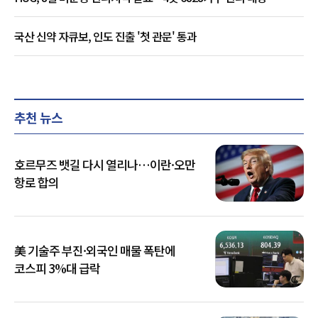
국산 신약 자큐보, 인도 진출 '첫 관문' 통과
추천 뉴스
호르무즈 뱃길 다시 열리나…이란·오만
항로 합의
美 기술주 부진·외국인 매물 폭탄에
코스피 3%대 급락