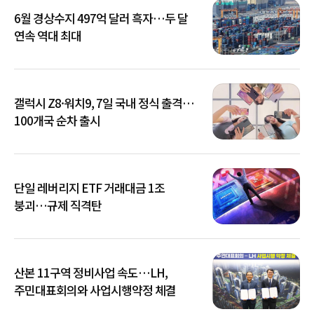
6월 경상수지 497억 달러 흑자…두 달
연속 역대 최대
갤럭시 Z8·워치9, 7일 국내 정식 출격…
100개국 순차 출시
단일 레버리지 ETF 거래대금 1조
붕괴…규제 직격탄
산본 11구역 정비사업 속도…LH,
주민대표회의와 사업시행약정 체결