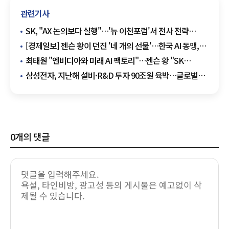
관련기사
SK, "AX 논의보다 실행"…'뉴 이천포럼'서 전사 전략
모은다
[경제일보] 젠슨 황이 던진 '네 개의 선물'…한국 AI 동맹,
HBM 넘어 로봇으로 간다
최태원 "엔비디아와 미래 AI 팩토리"…젠슨 황 "SK
없었다면 AI 산업 발전 어려워"
삼성전자, 지난해 설비·R&D 투자 90조원 육박…글로벌
반도체 기업 중 1위
0
개의 댓글