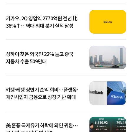
카카오, 2Q 영업익 2770억원 전년 比
36%↑…역대 최대 분기 실적 달성
상하이 찾은 외국인 22% 늘고 중국
자동차 수출 509만대
카뱅·케뱅 상반기 순익 희비…플랫폼·
개인사업자 금융으로 성장 기반 확대
美 훈풍·국제유가 하락에 외인 귀환…