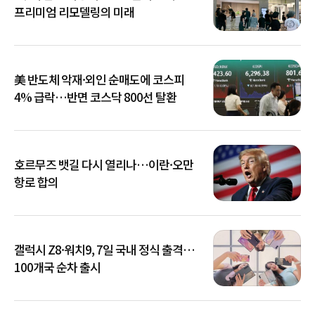
프리미엄 리모델링의 미래
美 반도체 악재·외인 순매도에 코스피
4% 급락…반면 코스닥 800선 탈환
호르무즈 뱃길 다시 열리나…이란·오만
항로 합의
갤럭시 Z8·워치9, 7일 국내 정식 출격…
100개국 순차 출시