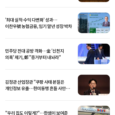
'최대 실적·수익 다변화' 성과…
이찬우號 농협금융, 임기 말년 성장 박차
민주당 전대 공방 격화…金 '신천지
의혹' 제기, 鄭 "증거부터 내놔라"
김정관 산업장관 "쿠팡 사태 본질은
개인정보 유출…한미동맹 흔들 사안
아냐"
"우리 집도 이렇게?"…한샘이 보여준