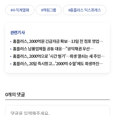
#수직계열화
#하림그룹
#홈플러스 익스프레스
관련기사
홈플러스, 2000억원 긴급자금 확보…13일 전 점포 영업
재개
홈플러스 납품업체들 공동 대응…"공익채권 우선
변제하라"
홈플러스, 2000억으로 '시간 벌기'…회생 열쇠는 새 주인
찾기
홈플러스, 20일 즉시항고...'2000억 수혈'에도 회생까진
변수 산적
0
개의 댓글