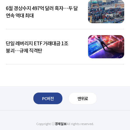
6월 경상수지 497억 달러 흑자…두 달
연속 역대 최대
단일 레버리지 ETF 거래대금 1조
붕괴…규제 직격탄
PC버전
맨위로
Copyright ⓒ
경제일보
All rights reserved.