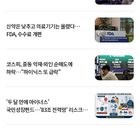
신약은 낮추고 의료기기는 올렸다…
FDA, 수수료 개편
코스피, 중동 악재·외인 순매도에
하락…"하이닉스 또 급락"
'두 달 만에 마이너스'
국민성장펀드…'83조 전력망' 리스크
확산