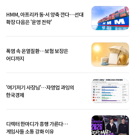
HMM, 아프리카 동·서 양축 깐다…선대
확장 다음은 '운영 전략'
폭염 속 온열질환…보험 보장은
어디까지
'여기저기 사장님'…자영업 과잉의
한국경제
디렉터 한마디가 흥행 가른다…
게임사들 소통 강화 이유