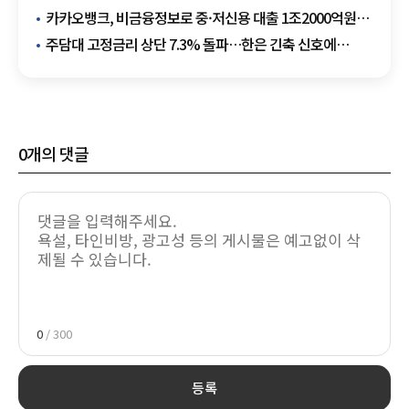
가동"
카카오뱅크, 비금융정보로 중·저신용 대출 1조2000억원
공급
주담대 고정금리 상단 7.3% 돌파…한은 긴축 신호에
대출금리 들썩
0
개의 댓글
0
/ 300
등록