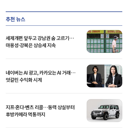
추천 뉴스
세제개편 앞두고 강남권 숨 고르기…
마용성·강북은 상승세 지속
네이버는 AI 광고, 카카오는 AI 거래…
엇갈린 수익화 시계
지프·혼다·벤츠 리콜…동력 상실부터
후방카메라 먹통까지