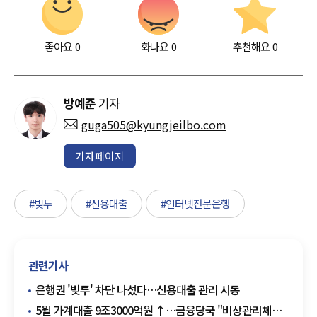
좋아요
0
화나요
0
추천해요
0
방예준
기자
guga505@kyungjeilbo.com
기자페이지
#빚투
#신용대출
#인터넷전문은행
관련기사
은행권 '빚투' 차단 나섰다…신용대출 관리 시동
5월 가계대출 9조3000억원 ↑…금융당국 "비상관리체계