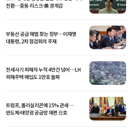
전환…중동 리스크·美 경계감
부동산 공급 해법 찾는 정부…이재명
대통령, 2차 점검회의 주재
전세사기 피해자 누적 4만건 넘어…LH
피해주택 매입도 1만호 돌파
트럼프, 폴리실리콘에 15% 관세…
반도체·태양광 공급망 재편 신호