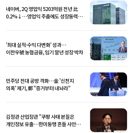
네이버, 2Q 영업익 5203억원 전년 比
0.2%↓…영업익 주춤에도 성장동력
키운다
'최대 실적·수익 다변화' 성과…
이찬우號 농협금융, 임기 말년 성장 박차
민주당 전대 공방 격화…金 '신천지
의혹' 제기, 鄭 "증거부터 내놔라"
김정관 산업장관 "쿠팡 사태 본질은
개인정보 유출…한미동맹 흔들 사안
아냐"