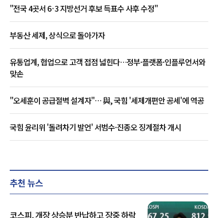
"전국 4곳서 6·3 지방선거 후보 득표수 사후 수정"
부동산 세제, 상식으로 돌아가자
유통업계, 협업으로 고객 접점 넓힌다…정부·플랫폼·인플루언서와
맞손
"오세훈이 공급절벽 설계자"… 與, 국힘 '세제개편안 공세'에 역공
국힘 윤리위 '돌려차기 발언' 서범수·진종오 징계절차 개시
추천 뉴스
코스피, 개장 상승분 반납하고 장중 하락