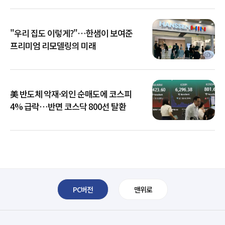
"우리 집도 이렇게?"…한샘이 보여준
프리미엄 리모델링의 미래
美 반도체 악재·외인 순매도에 코스피
4% 급락…반면 코스닥 800선 탈환
PC버전
맨위로