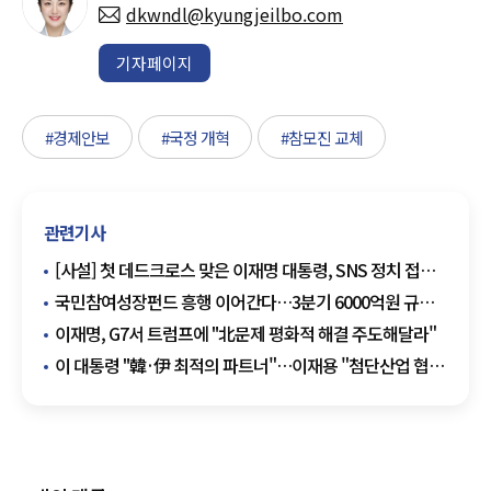
dkwndl@kyungjeilbo.com
기자페이지
#경제안보
#국정 개혁
#참모진 교체
관련기사
[사설] 첫 데드크로스 맞은 이재명 대통령, SNS 정치 접고
국정 기조 쇄신해야
국민참여성장펀드 흥행 이어간다…3분기 6000억원 규모
2차 출시
이재명, G7서 트럼프에 "北문제 평화적 해결 주도해달라"
이 대통령 "韓·伊 최적의 파트너"…이재용 "첨단산업 협력
확대 가능"