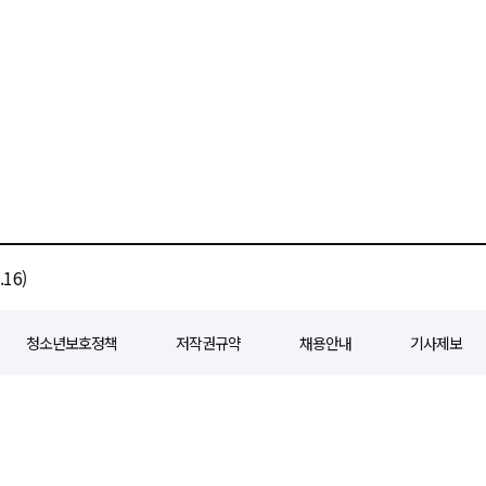
16)
청소년보호정책
저작권규약
채용안내
기사제보
80
등록일자 : 2018년 07월 04일
제호 : e경제일보
발행인: 회장/곽영길
편
3 삼공빌딩 11층
발행 : 2018년 07월 04일
청소년보호책임자 : 선재관
전화 : 0