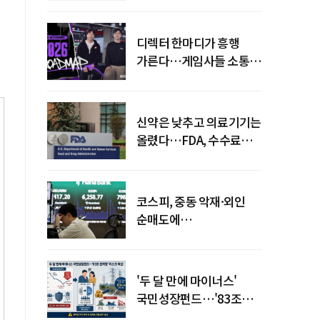
디렉터 한마디가 흥행
가른다…게임사들 소통
강화 이유
신약은 낮추고 의료기기는
올렸다…FDA, 수수료
개편
코스피, 중동 악재·외인
순매도에
하락…"하이닉스 또
급락"
'두 달 만에 마이너스'
국민성장펀드…'83조
전력망' 리스크 확산