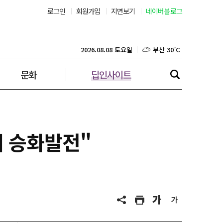
서울 33˚C
로그인
회원가입
지면보기
네이버블로그
부산 30˚C
2026.08.08 토요일
대구 31˚C
문화
딥인사이트
인천 31˚C
광주 33˚C
계 승화발전"
대전 34˚C
울산 31˚C
강릉 23˚C
제주 30˚C