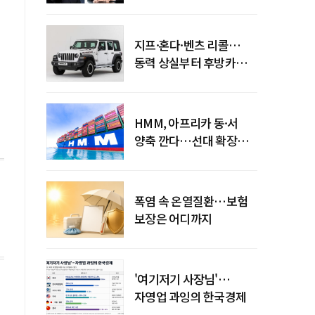
엇갈린 수익화 시계
지프·혼다·벤츠 리콜…
동력 상실부터 후방카메라
먹통까지
HMM, 아프리카 동·서
양축 깐다…선대 확장
다음은 '운영 전략'
폭염 속 온열질환…보험
보장은 어디까지
'여기저기 사장님'…
자영업 과잉의 한국경제