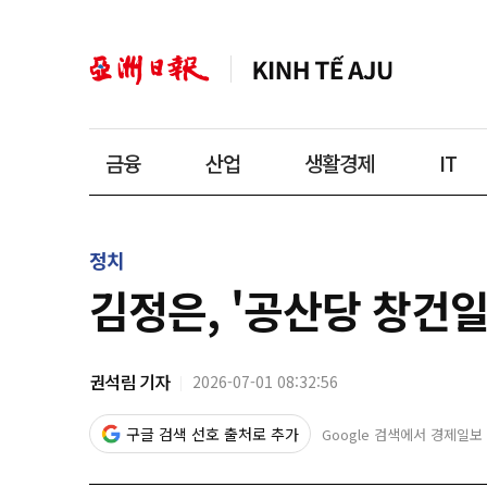
금융
산업
생활경제
IT
정치
김정은, '공산당 창건
권석림 기자
2026-07-01 08:32:56
구글 검색 선호 출처로 추가
Google 검색에서 경제일보