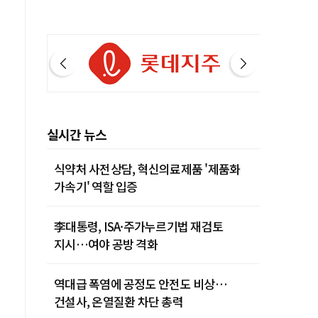
실시간 뉴스
식약처 사전상담, 혁신의료제품 '제품화
가속기' 역할 입증
李대통령, ISA·주가누르기법 재검토
지시…여야 공방 격화
역대급 폭염에 공정도 안전도 비상…
건설사, 온열질환 차단 총력