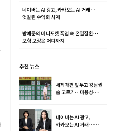
네이버는 AI 광고, 카카오는 AI 거래…
엇갈린 수익화 시계
방예준의 머니포켓 폭염 속 온열질환…
보험 보장은 어디까지
하
추천 뉴스
세제개편 앞두고 강남권
숨 고르기…마용성·
강북은 상승세 지속
네이버는 AI 광고,
서
카카오는 AI 거래…