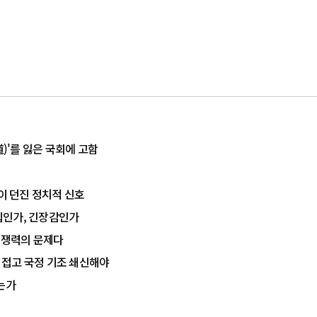
道)'를 잃은 국회에 고함
율이 던진 정치적 신호
결집인가, 긴장감인가
 경쟁력의 문제다
치 접고 국정 기조 쇄신해야
는가