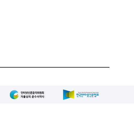
집인: 사장/양규현
패밀리사이트
2-739-2171