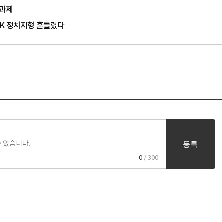
 과제
…PK 정치지형 흔들렸다
등록
0
/ 300