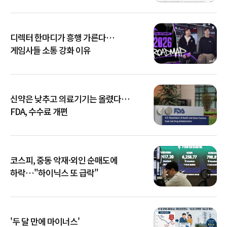
디렉터 한마디가 흥행 가른다…
게임사들 소통 강화 이유
신약은 낮추고 의료기기는 올렸다…
FDA, 수수료 개편
코스피, 중동 악재·외인 순매도에
하락…"하이닉스 또 급락"
'두 달 만에 마이너스'