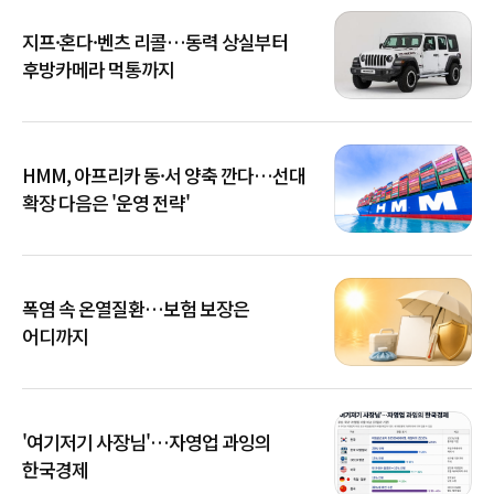
지프·혼다·벤츠 리콜…동력 상실부터
후방카메라 먹통까지
HMM, 아프리카 동·서 양축 깐다…선대
확장 다음은 '운영 전략'
폭염 속 온열질환…보험 보장은
어디까지
'여기저기 사장님'…자영업 과잉의
한국경제