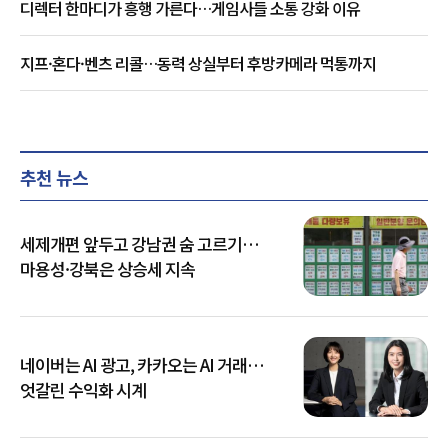
디렉터 한마디가 흥행 가른다…게임사들 소통 강화 이유
지프·혼다·벤츠 리콜…동력 상실부터 후방카메라 먹통까지
추천 뉴스
세제개편 앞두고 강남권 숨 고르기…
마용성·강북은 상승세 지속
네이버는 AI 광고, 카카오는 AI 거래…
엇갈린 수익화 시계