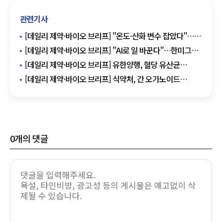
관련기사
[데일리 제약·바이오 브리프] "온도·산화 변수 잡았다"…
GC녹십자 mRNA 플랫폼 개발 外
[데일리 제약·바이오 브리프] "AI로 일 바꾼다"…한미그룹,
임직원 참여형 혁신 프로그램 外
[데일리 제약·바이오 브리프] 유한양행, 혈당 유산균
멕시코 진출…130억 계약 기반 확대 外
[데일리 제약·바이오 브리프] 식약처, 간 오가노이드
독성평가 기술 대웅제약 이전 外
0
개의 댓글