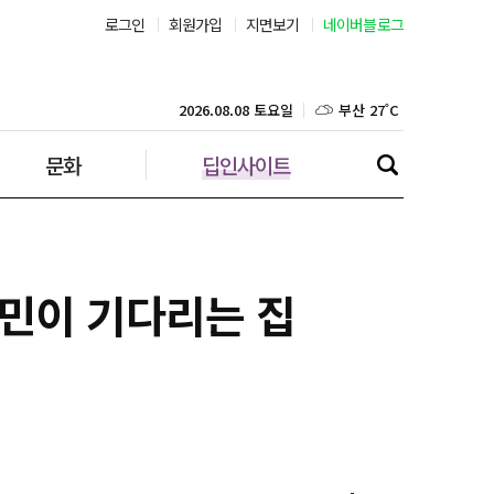
로그인
회원가입
지면보기
네이버블로그
부산 27˚C
대구 25˚C
2026.08.08 토요일
문화
딥인사이트
인천 28˚C
광주 26˚C
대전 25˚C
국민이 기다리는 집
울산 25˚C
강릉 26˚C
제주 28˚C