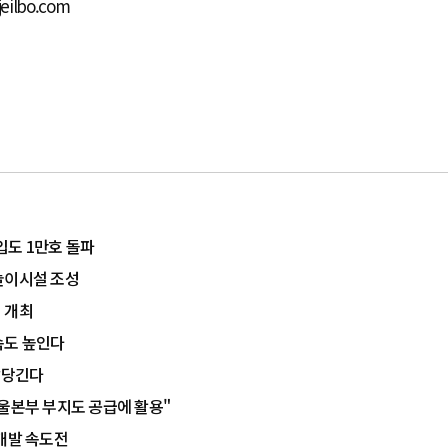
eilbo.com
입도 1만호 돌파
놀이시설 조성
 개최
속도 높인다
앞당긴다
서울본부 부지도 공급에 활용"
 개발 속도전