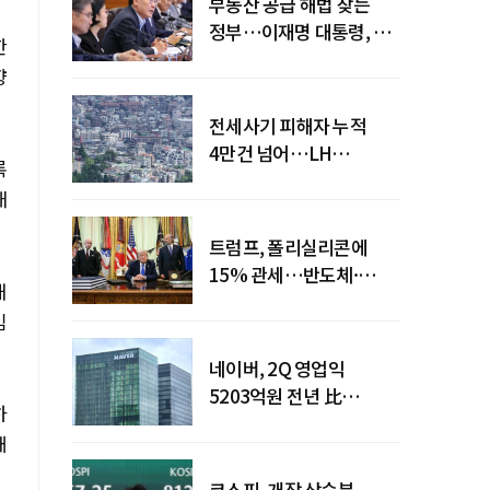
부동산 공급 해법 찾는
정부…이재명 대통령, 2차
한
점검회의 주재
향
전세사기 피해자 누적
4만건 넘어…LH
록
피해주택 매입도 1만호
배
돌파
트럼프, 폴리실리콘에
15% 관세…반도체·
해
태양광 공급망 재편 신호
임
네이버, 2Q 영업익
5203억원 전년 比
하
0.2%↓…영업익
재
주춤에도 성장동력 키운다
코스피, 개장 상승분