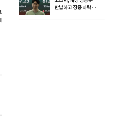
반납하고 장중 하락
로
전환…중동 리스크·美
대
경계감