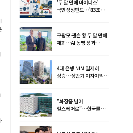
'두 달 만에 마이너스'
국민성장펀드…'83조
전력망' 리스크 확산
기
온
구광모·젠슨 황 두 달 만에
재회…AI 동맹 성과
가시화될까
다
4대 은행 NIM 일제히
상승…상반기 이자이익
19조 육박
안
"화장품 넘어
헬스케어로"…한국콜마,
제약·바이오 축으로 몸집
사
키운다