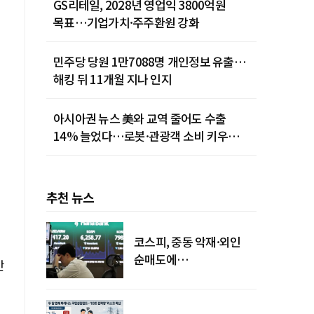
GS리테일, 2028년 영업익 3800억원
목표…기업가치·주주환원 강화
민주당 당원 1만7088명 개인정보 유출…
해킹 뒤 11개월 지나 인지
아시아권 뉴스 美와 교역 줄어도 수출
14% 늘었다…로봇·관광객 소비 키우는
중국
추천 뉴스
코스피, 중동 악재·외인
순매도에
간
하락…"하이닉스 또
급락"