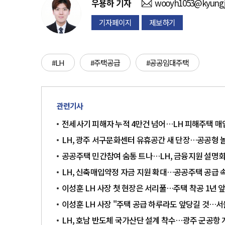
우용하
기자
wooyh1053@kyungj
기자페이지
제보하기
#LH
#주택공급
#공공임대주택
관련기사
전세사기 피해자 누적 4만건 넘어…LH 피해주택 매
LH, 광주 서구문화센터 유휴공간 새 단장…공공형 
공공주택 민간참여 숨통 트나…LH, 금융지원 설명회
LH, 신축매입약정 자금 지원 확대…공공주택 공급 
이성훈 LH 사장 첫 현장은 서리풀…주택 착공 1년 
이성훈 LH 사장 "주택 공급 하루라도 앞당길 것…
LH, 호남 반도체 국가산단 설계 착수…광주 군공항