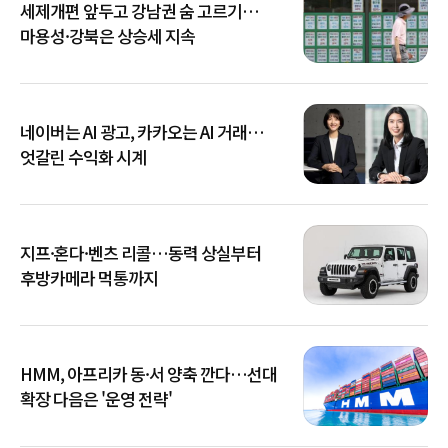
세제개편 앞두고 강남권 숨 고르기…
마용성·강북은 상승세 지속
네이버는 AI 광고, 카카오는 AI 거래…
엇갈린 수익화 시계
지프·혼다·벤츠 리콜…동력 상실부터
후방카메라 먹통까지
HMM, 아프리카 동·서 양축 깐다…선대
확장 다음은 '운영 전략'