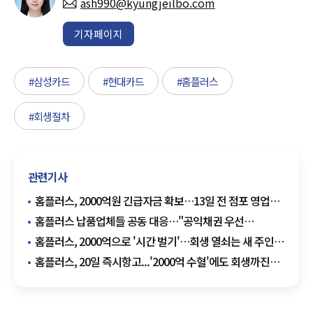
ash990@kyungjeilbo.com
기자페이지
#삼성카드
#현대카드
#홈플러스
#회생절차
관련기사
홈플러스, 2000억원 긴급자금 확보…13일 전 점포 영업
재개
홈플러스 납품업체들 공동 대응…"공익채권 우선
변제하라"
홈플러스, 2000억으로 '시간 벌기'…회생 열쇠는 새 주인
찾기
홈플러스, 20일 즉시항고...'2000억 수혈'에도 회생까진
변수 산적