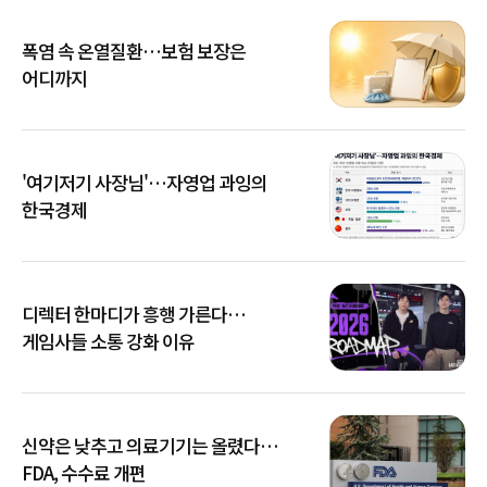
폭염 속 온열질환…보험 보장은
어디까지
'여기저기 사장님'…자영업 과잉의
한국경제
디렉터 한마디가 흥행 가른다…
게임사들 소통 강화 이유
신약은 낮추고 의료기기는 올렸다…
FDA, 수수료 개편