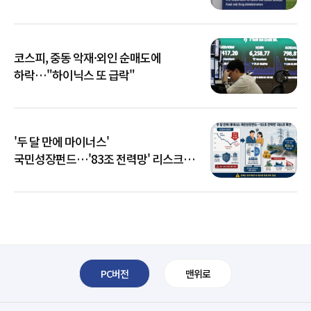
코스피, 중동 악재·외인 순매도에
하락…"하이닉스 또 급락"
'두 달 만에 마이너스'
국민성장펀드…'83조 전력망' 리스크
확산
PC버전
맨위로