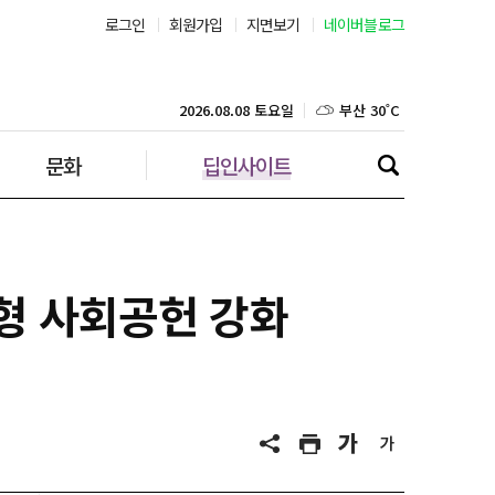
로그인
회원가입
지면보기
네이버블로그
부산 30˚C
대구 32˚C
2026.08.08 토요일
문화
딥인사이트
인천 30˚C
광주 32˚C
대전 32˚C
여형 사회공헌 강화
울산 28˚C
강릉 25˚C
제주 30˚C