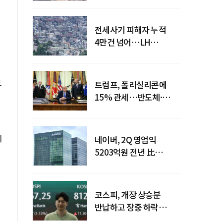
전세사기 피해자 누적
4만건 넘어…LH
피해주택 매입도 1만호
돌파
도
트럼프, 폴리실리콘에
15% 관세…반도체·
태양광 공급망 재편 신호
이
네이버, 2Q 영업익
5203억원 전년 比
0.2%↓…영업익
주춤에도 성장동력 키운다
코스피, 개장 상승분
반납하고 장중 하락
전환…중동 리스크·美