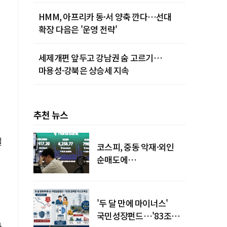
먹통까지
HMM, 아프리카 동·서 양축 깐다…선대
확장 다음은 '운영 전략'
세제개편 앞두고 강남권 숨 고르기…
마용성·강북은 상승세 지속
추천 뉴스
델
코스피, 중동 악재·외인
순매도에
하락…"하이닉스 또
급락"
'두 달 만에 마이너스'
국민성장펀드…'83조
과