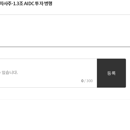
사주·1.3조 AIDC 투자 병행
등록
0
/ 300