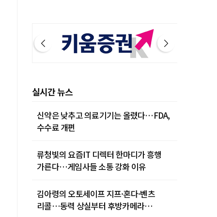
실시간 뉴스
신약은 낮추고 의료기기는 올렸다…FDA,
수수료 개편
류청빛의 요즘IT 디렉터 한마디가 흥행
가른다…게임사들 소통 강화 이유
김아령의 오토세이프 지프·혼다·벤츠
리콜…동력 상실부터 후방카메라