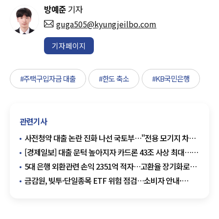
방예준
기자
guga505@kyungjeilbo.com
기자페이지
#주택구입자금 대출
#한도 축소
#KB국민은행
관련기사
사전청약 대출 논란 진화 나선 국토부…"전용 모기지 차질
없이 지원"
[경제일보] 대출 문턱 높아지자 카드론 43조 사상 최대…
풍선효과에 빗장 거는 금융권
5대 은행 외환관련 손익 2351억 적자…고환율 장기화로
부담 커질까
금감원, 빚투·단일종목 ETF 위험 점검…소비자 안내·
영업관행 내부통제 강조