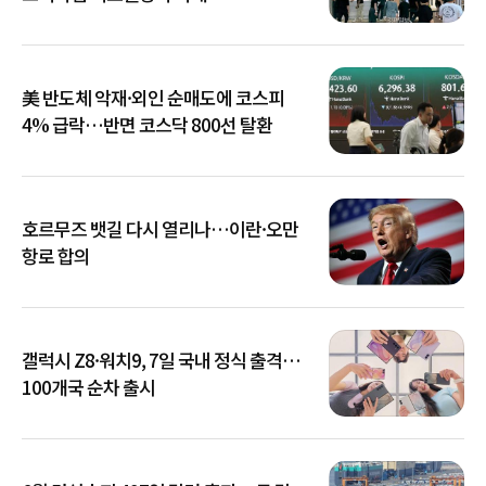
美 반도체 악재·외인 순매도에 코스피
4% 급락…반면 코스닥 800선 탈환
호르무즈 뱃길 다시 열리나…이란·오만
항로 합의
갤럭시 Z8·워치9, 7일 국내 정식 출격…
100개국 순차 출시