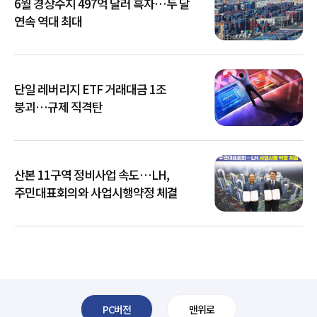
6월 경상수지 497억 달러 흑자…두 달
연속 역대 최대
단일 레버리지 ETF 거래대금 1조
붕괴…규제 직격탄
산본 11구역 정비사업 속도…LH,
주민대표회의와 사업시행약정 체결
PC버전
맨위로