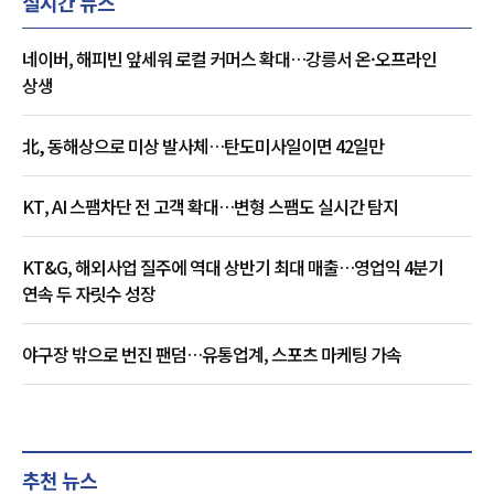
실시간 뉴스
네이버, 해피빈 앞세워 로컬 커머스 확대…강릉서 온·오프라인
상생
北, 동해상으로 미상 발사체…탄도미사일이면 42일만
KT, AI 스팸차단 전 고객 확대…변형 스팸도 실시간 탐지
KT&G, 해외사업 질주에 역대 상반기 최대 매출…영업익 4분기
연속 두 자릿수 성장
야구장 밖으로 번진 팬덤…유통업계, 스포츠 마케팅 가속
추천 뉴스