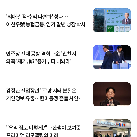
'최대 실적·수익 다변화' 성과…
이찬우號 농협금융, 임기 말년 성장 박차
민주당 전대 공방 격화…金 '신천지
의혹' 제기, 鄭 "증거부터 내놔라"
김정관 산업장관 "쿠팡 사태 본질은
개인정보 유출…한미동맹 흔들 사안
아냐"
"우리 집도 이렇게?"…한샘이 보여준
프리미엄 리모델링의 미래