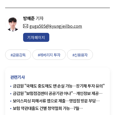
방예준
기자
guga505@kyungjeilbo.com
기자페이지
#금융감독
#레버리지 투자
#신용융자
관련기사
금감원 "국채도 중도매도 땐 손실 가능…장기채 투자 유의"
금감원 "보험점검센터 공공기관 아냐"…개인정보 제공
주의보
보이스피싱 피해서류 앱으로 제출…영업점 방문 부담
줄인다
보험 약관대출도 건별 청약철회 가능…7월
신규취급분부터 적용