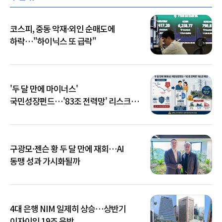
코스피, 중동 악재·외인 순매도에
하락…"하이닉스 또 급락"
'두 달 만에 마이너스'
국민성장펀드…'83조 전력망' 리스크
확산
구광모·젠슨 황 두 달 만에 재회…AI
동맹 성과 가시화될까
4대 은행 NIM 일제히 상승…상반기
이자이익 19조 육박