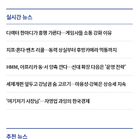
실시간 뉴스
디렉터 한마디가 흥행 가른다…게임사들 소통 강화 이유
지프·혼다·벤츠 리콜…동력 상실부터 후방카메라 먹통까지
HMM, 아프리카 동·서 양축 깐다…선대 확장 다음은 '운영 전략'
세제개편 앞두고 강남권 숨 고르기…마용성·강북은 상승세 지속
'여기저기 사장님'…자영업 과잉의 한국경제
추천 뉴스