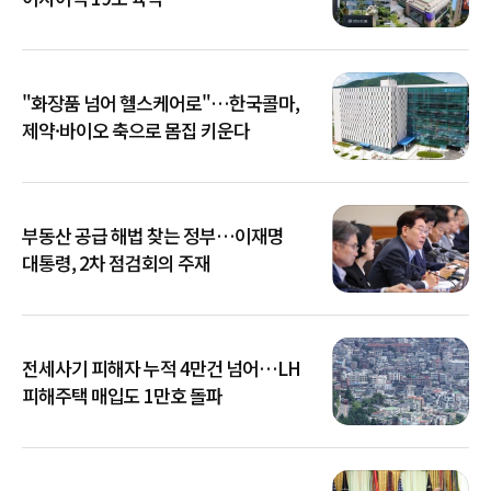
"화장품 넘어 헬스케어로"…한국콜마,
제약·바이오 축으로 몸집 키운다
부동산 공급 해법 찾는 정부…이재명
대통령, 2차 점검회의 주재
전세사기 피해자 누적 4만건 넘어…LH
피해주택 매입도 1만호 돌파