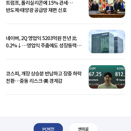
트럼프, 폴리실리콘에 15% 관세…
반도체·태양광 공급망 재편 신호
네이버, 2Q 영업익 5203억원 전년 比
0.2%↓…영업익 주춤에도 성장동력
키운다
코스피, 개장 상승분 반납하고 장중 하락
전환…중동 리스크·美 경계감
PC버전
맨위로